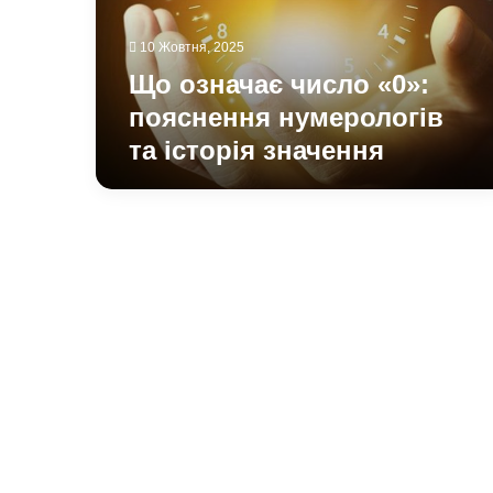
та
історія
10 Жовтня, 2025
значення
Що означає число «0»:
пояснення нумерологів
та історія значення