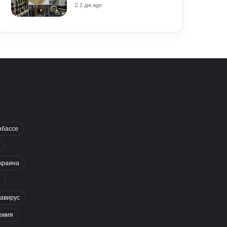
2 дні ago
нбассе
краина
авирус
емия