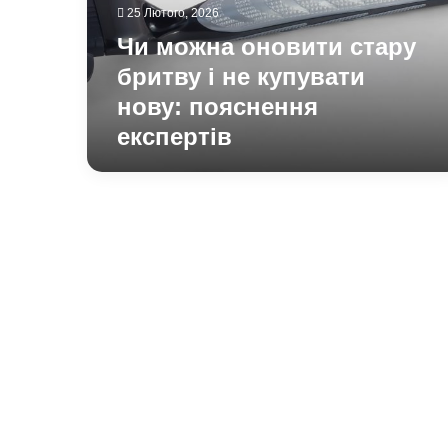
не
25 Лютого, 2026
купувати
Чи можна оновити стару
нову:
пояснення
бритву і не купувати
експертів
нову: пояснення
експертів