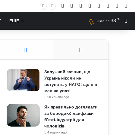
Facebook
X
YouTube
Instagram
RSS
Log In
Случай
Sid
℃
38
Иск
Т
ЕЩЕ
Ukraine
Залужний заявив, що
Україна ніколи не
вступить у НАТО: що він
мав на увазі
50 хвилин ago
Як правильно доглядати
за бородою: лайфхаки
б’юті-індустрії для
чоловіків
4 години ago