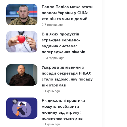
Павло Паліса може стати
послом України у США:
хто він та чим відомий
7 години ago
Від яких продуктів
страждає серцево-
судинна система:
попередження лікарів
23 години ago
Умєрова звільнили з
посади секретаря РНБО:
стало відомо, яку посаду
він отримав
1 день ago
Як дихальні практики
можуть позбавити
людину від стресу:
пояснення експертів
1 день ago