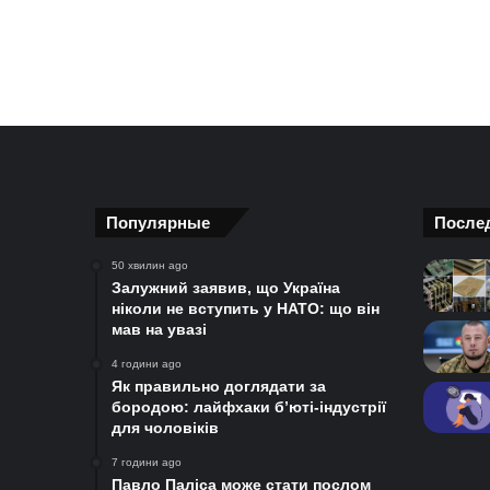
Популярные
После
50 хвилин ago
Залужний заявив, що Україна
ніколи не вступить у НАТО: що він
мав на увазі
4 години ago
Як правильно доглядати за
бородою: лайфхаки б’юті-індустрії
для чоловіків
7 години ago
Павло Паліса може стати послом