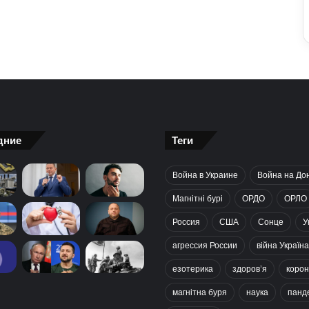
дние
Теги
Война в Украине
Война на До
Магнітні бурі
ОРДО
ОРЛО
Россия
США
Сонце
У
агрессия России
війна Україна
езотерика
здоров’я
корон
магнітна буря
наука
панд