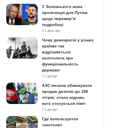
У Зеленського нова
пропозиція для Путіна
щодо перемир’я:
подробиці
1 день ago
Чому демократія у різних
країнах так
відрізняється:
політологи про
функціональність
держави
2 дні ago
АЗС почали обмежувати
продаж дизелю до 100
літрів: стало відомо,
кого стосується ліміт
2 дні ago
Где используется
текстолит