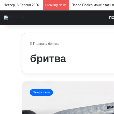
Четвер, 6 Серпня 2026
Павло Паліса може стати п
Breaking News
П
Главная
/
бритва
бритва
Чи
можна
Лайфстайл
оновити
стару
бритву
і