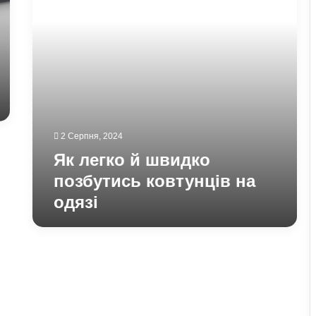
на
одязі
2 Серпня, 2024
Як легко й швидко
позбутись ковтунців на
одязі