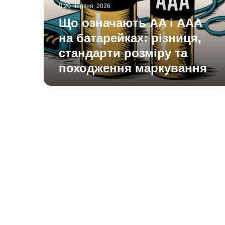
батарейках:
20 Червня, 2026
різниця,
Що означають AA і AAA
стандарти
розміру
на батарейках: різниця,
та
стандарти розміру та
походження
походження маркування
маркування