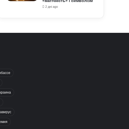
«магічність» і символізм
2 дні ago
нбассе
краина
авирус
емия