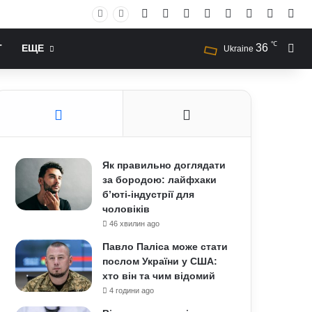
Facebook
X
YouTube
Instagram
RSS
Log In
Случай
Sid
℃
36
Иск
Т
ЕЩЕ
Ukraine
Як правильно доглядати
за бородою: лайфхаки
б’юті-індустрії для
чоловіків
46 хвилин ago
Павло Паліса може стати
послом України у США:
хто він та чим відомий
4 години ago