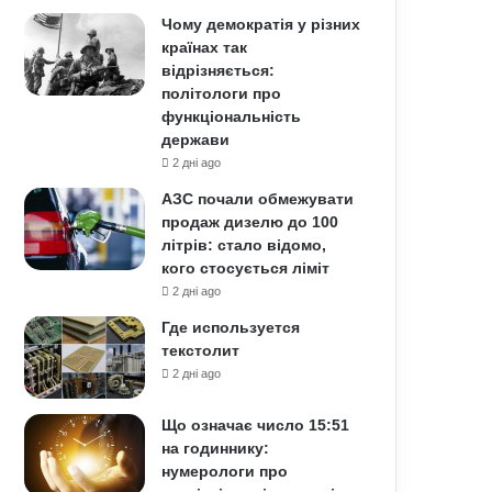
Чому демократія у різних
країнах так
відрізняється:
політологи про
функціональність
держави
2 дні ago
АЗС почали обмежувати
продаж дизелю до 100
літрів: стало відомо,
кого стосується ліміт
2 дні ago
Где используется
текстолит
2 дні ago
Що означає число 15:51
на годиннику:
нумерологи про