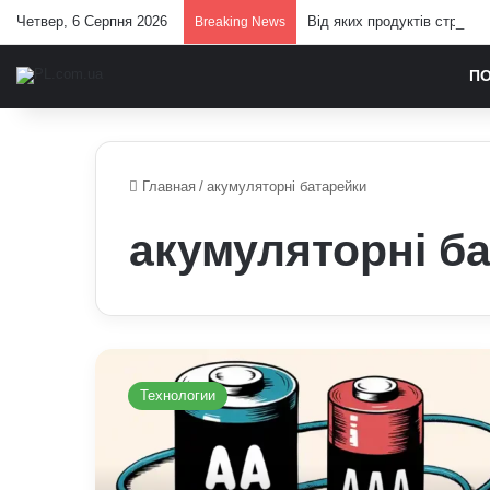
Четвер, 6 Серпня 2026
Від яких продуктів стражд
Breaking News
П
Главная
/
акумуляторні батарейки
акумуляторні б
Що
означають
Технологии
AA
і
AAA
на