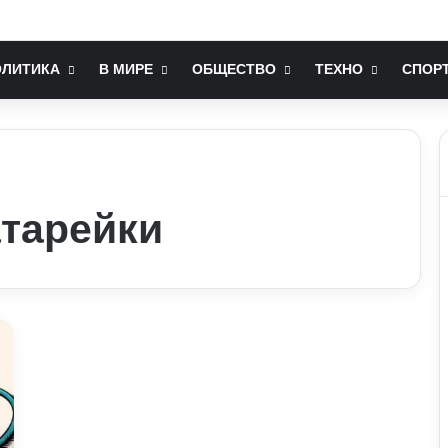
ає серцево-судинна система: попередження лікарів
ОЛИТИКА
В МИРЕ
ОБЩЕСТВО
ТЕХНО
СПОР
атарейки