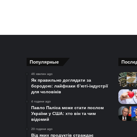
Популярные
После
46 хвилин ago
Як правильно доглядати за
бородою: лайфхаки б’юті-індустрії
для чоловіків
4 години ago
Павло Паліса може стати послом
України у США: хто він та чим
відомий
20 години ago
Від яких продуктів страждає