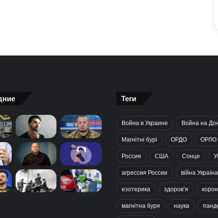
дние
Теги
Война в Украине
Война на До
Магнітні бурі
ОРДО
ОРЛО
Россия
США
Сонце
У
агрессия России
війна Україна
езотерика
здоров’я
корон
магнітна буря
наука
панд