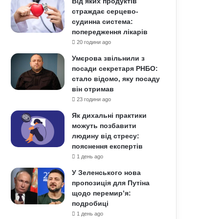
Від яких продуктів
страждає серцево-
судинна система:
попередження лікарів
20 години ago
Умєрова звільнили з
посади секретаря РНБО:
стало відомо, яку посаду
він отримав
23 години ago
Як дихальні практики
можуть позбавити
людину від стресу:
пояснення експертів
1 день ago
У Зеленського нова
пропозиція для Путіна
щодо перемир’я:
подробиці
1 день ago