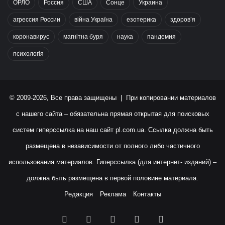
ОРЛО
Россия
США
Сонце
Украина
агрессия России
війна Україна
езотерика
здоров’я
коронавирус
магнітна буря
наука
пандемия
психологія
© 2009-2026, Все права защищены | При копировании материалов
с нашего сайта – обязательна прямая открытая для поисковых
систем гиперссылка на наш сайт
pl.com.ua
. Ссылка должна быть
размещена в независимости от полного либо частичного
использования материалов. Гиперссылка (для интернет- изданий) –
должна быть размещена в первой половине материала.
Редакция
Реклама
Контакты
Facebook
X
YouTube
Instagram
RSS