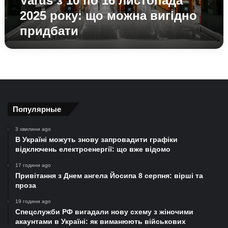
Varus з 10 по 16 листопада
2025
2025 року: що можна вигідно
року:
придбати
що
можна
вигідно
придбати
Популярные
3 хвилини ago
В Україні можуть знову запровадити графіки
відключень електроенергії: що вже відомо
17 години ago
Привітання з Днем ангела Йосипа 8 серпня: вірші та
проза
19 години ago
Спецслужби РФ вигадали нову схему з жіночими
акаунтами в Україні: як виманюють військових