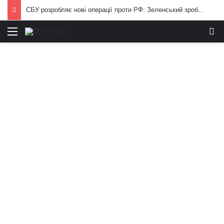
СБУ розробляє нові операції проти РФ: Зеленський зробив важливу заяву
Меню
И