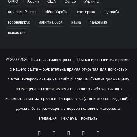
ОРЛО
Россия
США
Сонце
Украина
агрессия России
війна Україна
езотерика
здоров’я
коронавирус
магнітна буря
наука
пандемия
психологія
© 2009-2026, Все права защищены | При копировании материалов
с нашего сайта – обязательна прямая открытая для поисковых
систем гиперссылка на наш сайт
pl.com.ua
. Ссылка должна быть
размещена в независимости от полного либо частичного
использования материалов. Гиперссылка (для интернет- изданий) –
должна быть размещена в первой половине материала.
Редакция
Реклама
Контакты
Facebook
X
YouTube
Instagram
RSS