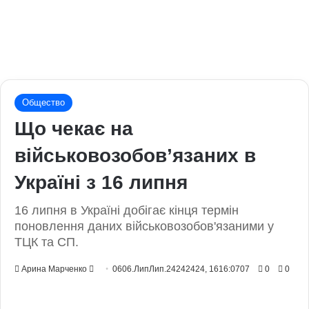
Общество
Що чекає на
військовозобов’язаних в
Україні з 16 липня
16 липня в Україні добігає кінця термін
поновлення даних військовозобов'язаними у
ТЦК та СП.
Send
Арина Марченко
0606.ЛипЛип.24242424, 1616:0707
0
0
an
email