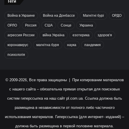
Теги
Война в Украине
Война на Донбассе
Магнітні бурі
ОРДО
ОРЛО
Россия
США
Сонце
Украина
агрессия России
війна Україна
езотерика
здоров’я
коронавирус
магнітна буря
наука
пандемия
психологія
© 2009-2026, Все права защищены | При копировании материалов
с нашего сайта – обязательна прямая открытая для поисковых
систем гиперссылка на наш сайт
pl.com.ua
. Ссылка должна быть
размещена в независимости от полного либо частичного
использования материалов. Гиперссылка (для интернет- изданий) –
должна быть размещена в первой половине материала.