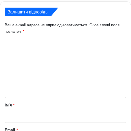
Залишити відповідь
Ваша e-mail адреса не оприлюднюватиметься.
Обов’язкові поля
позначені
*
К
о
м
е
н
т
а
р
Ім'я
*
*
Email
*