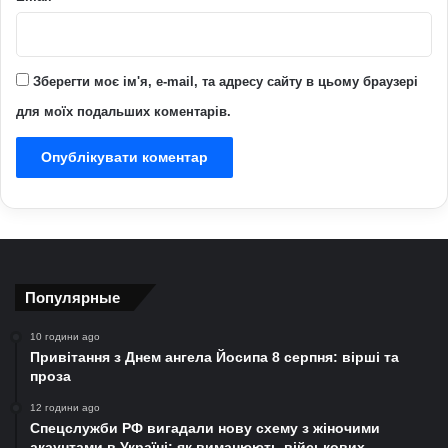
Зберегти моє ім'я, e-mail, та адресу сайту в цьому браузері
для моїх подальших коментарів.
Популярные
10 години ago
Привітання з Днем ангела Йосипа 8 серпня: вірші та
проза
12 години ago
Спецслужби РФ вигадали нову схему з жіночими
акаунтами в Україні: як виманюють військових