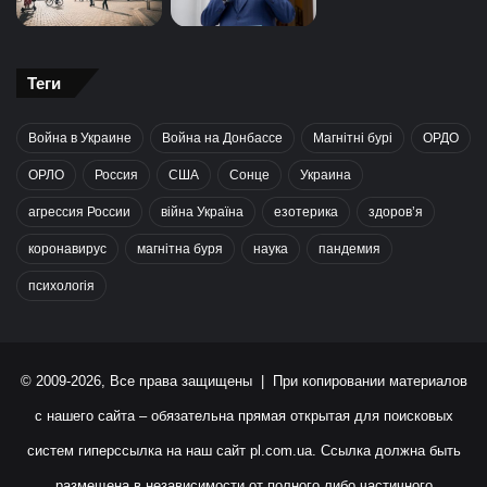
Теги
Война в Украине
Война на Донбассе
Магнітні бурі
ОРДО
ОРЛО
Россия
США
Сонце
Украина
агрессия России
війна Україна
езотерика
здоров’я
коронавирус
магнітна буря
наука
пандемия
психологія
© 2009-2026, Все права защищены | При копировании материалов
с нашего сайта – обязательна прямая открытая для поисковых
систем гиперссылка на наш сайт
pl.com.ua
. Ссылка должна быть
размещена в независимости от полного либо частичного