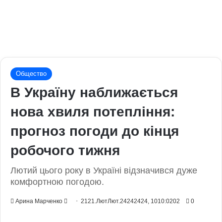
Общество
В Україну наближається
нова хвиля потепління:
прогноз погоди до кінця
робочого тижня
Лютий цього року в Україні відзначився дуже
комфортною погодою.
Send
Арина Марченко
2121.ЛютЛют.24242424, 1010:0202
0
an