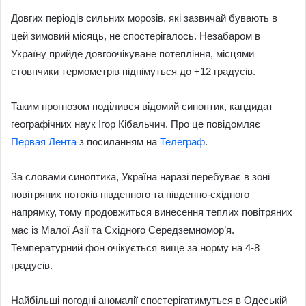
email
Довгих періодів сильних морозів, які зазвичай бувають в
цей зимовий місяць, не спостерігалось. Незабаром в
Україну прийде довгоочікуване потепління, місцями
стовпчики термометрів піднімуться до +12 градусів.
Таким прогнозом поділився відомий синоптик, кандидат
географічних наук Ігор Кібальчич. Про це повідомляє
Первая Лента
з посиланням на
Телеграф
.
За словами синоптика, Україна наразі перебуває в зоні
повітряних потоків південного та південно-східного
напрямку, тому продовжиться винесення теплих повітряних
мас із Малої Азії та Східного Середземномор’я.
Температурний фон очікується вище за норму на 4-8
градусів.
Найбільші погодні аномалії спостерігатимуться в Одеській