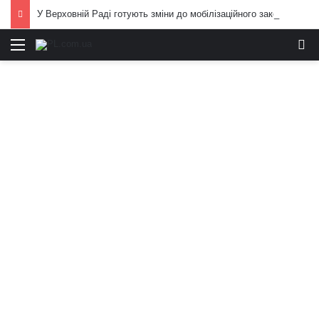
У Верховній Раді готують зміни до мобілізаційного законодавства: що запропонували депутати
Меню
И