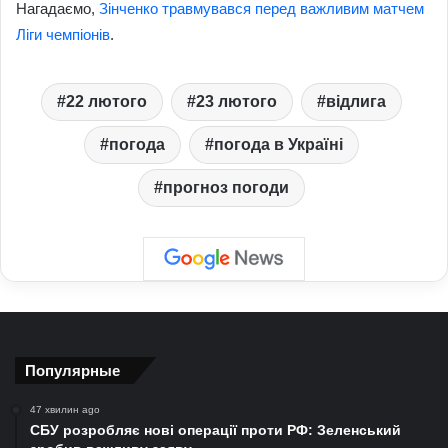
Нагадаємо,
Зінченко травмувався перед важливим матчем
Ліги чемпіонів
.
22 лютого
23 лютого
відлига
погода
погода в Україні
прогноз погоди
Популярные
47 хвилин ago
СБУ розробляє нові операції проти РФ: Зеленський