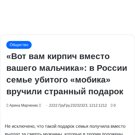
Общество
«Вот вам кирпич вместо
вашего мальчика»: в России
семье убитого «мобика»
вручили странный подарок
Send
Арина Марченко
2222.ГруГру.23232323, 1212:1212
0
an
email
Не исключено, что такой подарок семья получила вместо
выплат за смерть мужчины, которые в теории положены