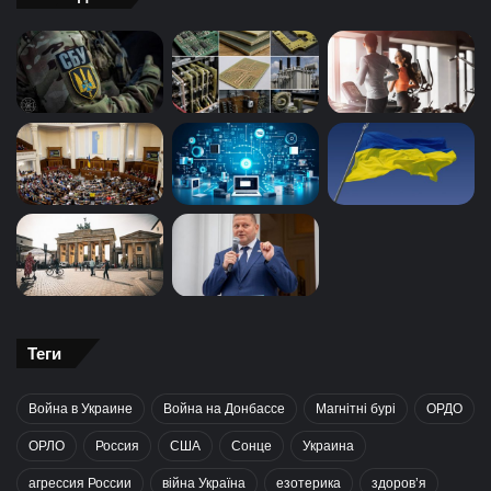
Теги
Война в Украине
Война на Донбассе
Магнітні бурі
ОРДО
ОРЛО
Россия
США
Сонце
Украина
агрессия России
війна Україна
езотерика
здоров’я