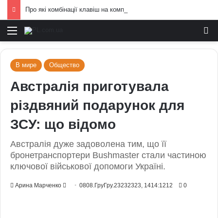
Про які комбінації клавіш на комп’ютері більшість людей не знає: технічні лайфхаки
Меню
И
В мире
Общество
Австралія приготувала
різдвяний подарунок для
ЗСУ: що відомо
Австралія дуже задоволена тим, що її
бронетранспортери Bushmaster стали частиною
ключової військової допомоги Україні.
Send
Арина Марченко
0808.ГруГру.23232323, 1414:1212
0
an
email