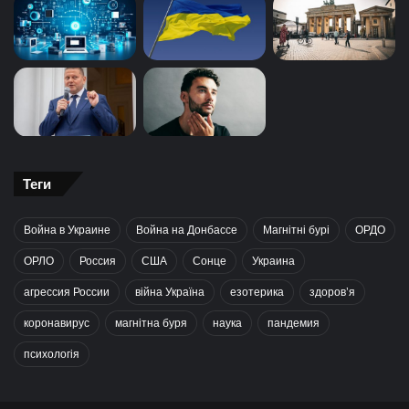
Теги
Война в Украине
Война на Донбассе
Магнітні бурі
ОРДО
ОРЛО
Россия
США
Сонце
Украина
агрессия России
війна Україна
езотерика
здоров’я
коронавирус
магнітна буря
наука
пандемия
психологія