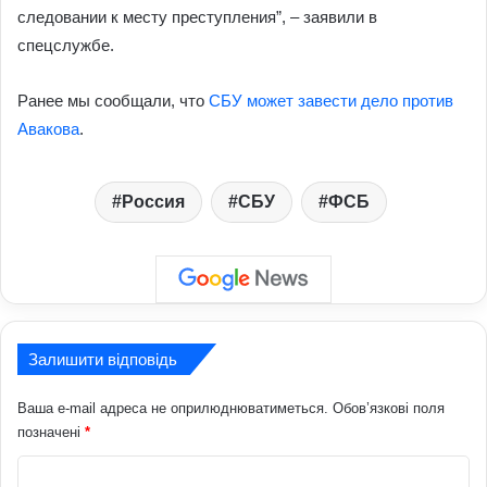
следовании к месту преступления”, – заявили в
спецслужбе.
Ранее мы сообщали, что
СБУ может завести дело против
Авакова
.
Россия
СБУ
ФСБ
Залишити відповідь
Ваша e-mail адреса не оприлюднюватиметься.
Обов’язкові поля
позначені
*
К