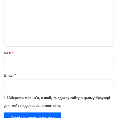
о
м
е
н
т
а
р
Ім'я
*
*
Email
*
Зберегти моє ім'я, e-mail, та адресу сайту в цьому браузері
для моїх подальших коментарів.