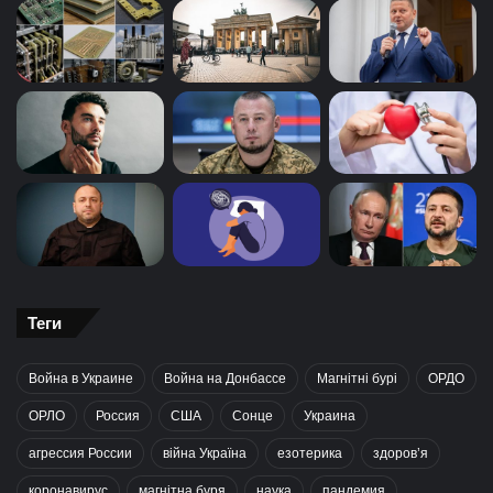
Теги
Война в Украине
Война на Донбассе
Магнітні бурі
ОРДО
ОРЛО
Россия
США
Сонце
Украина
агрессия России
війна Україна
езотерика
здоров’я
коронавирус
магнітна буря
наука
пандемия