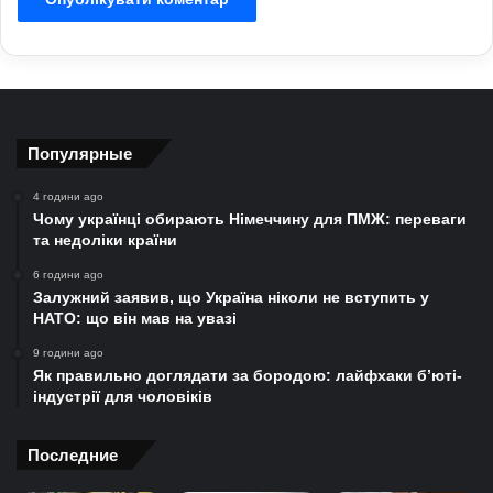
Популярные
4 години ago
Чому українці обирають Німеччину для ПМЖ: переваги
та недоліки країни
6 години ago
Залужний заявив, що Україна ніколи не вступить у
НАТО: що він мав на увазі
9 години ago
Як правильно доглядати за бородою: лайфхаки б’юті-
індустрії для чоловіків
Последние