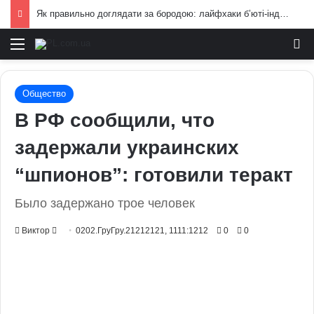
Як правильно доглядати за бородою: лайфхаки б’юті-індустрії для чоловіків
Меню
И
Общество
В РФ сообщили, что
задержали украинских
“шпионов”: готовили теракт
Было задержано трое человек
Send
Виктор
0202.ГруГру.21212121, 1111:1212
0
0
an
email