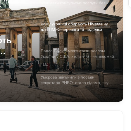
отримати консульські послуги без
військово-облікових документів
Чому українці обирають Німеччину
для ПМЖ: переваги та недоліки
країни
ють
Павло Паліса може стати послом
України у США: хто він та чим відомий
 країни
Умєрова звільнили з посади
секретаря РНБО: стало відомо, яку
посаду він отримав
АЗС почали обмежувати продаж
дизелю до 100 літрів: стало відомо,
кого стосується ліміт
У Польщі знову побили українців: