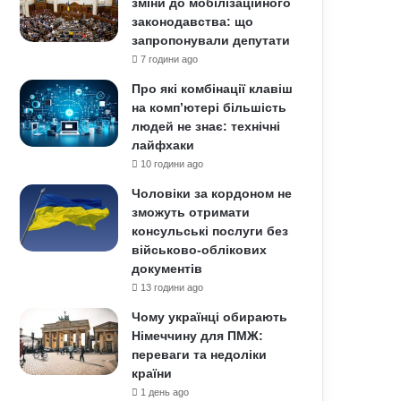
зміни до мобілізаційного
законодавства: що
запропонували депутати
7 години ago
Про які комбінації клавіш
на комп’ютері більшість
людей не знає: технічні
лайфхаки
10 години ago
Чоловіки за кордоном не
зможуть отримати
консульські послуги без
військово-облікових
документів
13 години ago
Чому українці обирають
Німеччину для ПМЖ:
переваги та недоліки
країни
1 день ago