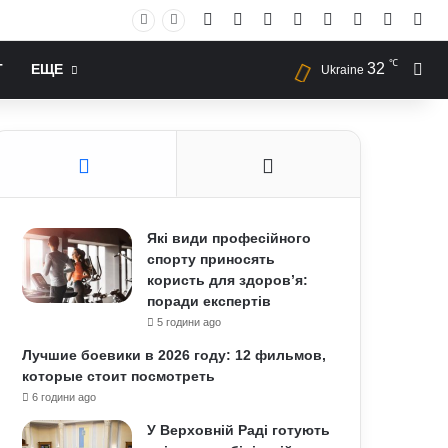
Facebook
X
YouTube
Instagram
RSS
Log In
Случай
Sid
℃
32
Иск
Т
ЕЩЕ
Ukraine
Які види професійного
спорту приносять
користь для здоров’я:
поради експертів
5 години ago
Лучшие боевики в 2026 году: 12 фильмов,
которые стоит посмотреть
6 години ago
У Верховній Раді готують