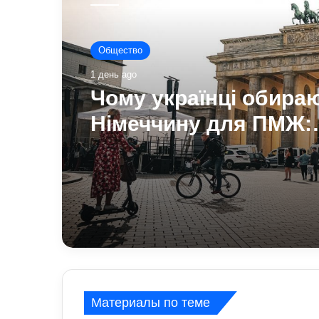
Общество
1 день ago
Чому українці обира
Німеччину для ПМЖ:
переваги та недоліки
Материалы по теме