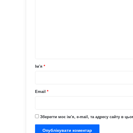
К
о
м
е
н
т
а
р
Ім'я
*
*
Email
*
Зберегти моє ім'я, e-mail, та адресу сайту в ц