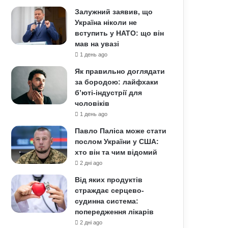
Залужний заявив, що
Україна ніколи не
вступить у НАТО: що він
мав на увазі
1 день ago
Як правильно доглядати
за бородою: лайфхаки
б’юті-індустрії для
чоловіків
1 день ago
Павло Паліса може стати
послом України у США:
хто він та чим відомий
2 дні ago
Від яких продуктів
страждає серцево-
судинна система:
попередження лікарів
2 дні ago