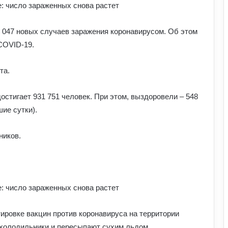
 047 новых случаев заражения коронавирусом.
Об этом
 COVID-19.
та.
стигает 931 751 человек. При этом, выздоровели – 548
шие сутки).
ников.
.
АЗС почали обмежувати продаж
дизелю до 100 літрів: стало відомо,
кого стосується ліміт
тировке вакцин против коронавируса на территории
У Польщі знову побили українців:
холодильники и пересыпают сухим льдом.