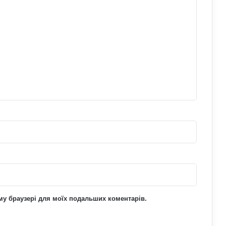
Чоловіки за кордоном не зможуть
отримати консульські послуги без
військово-облікових документів
Чому українці обирають Німеччину
для ПМЖ: переваги та недоліки
країни
Павло Паліса може стати послом
України у США: хто він та чим відомий
Умєрова звільнили з посади
секретаря РНБО: стало відомо, яку
посаду він отримав
ьому браузері для моїх подальших коментарів.