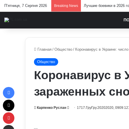
П’ятниця, 7 Серпня 2026
Лучшие боевики в 2026 г
Breaking News
П
Главная
/
Общество
/
Коронавирус в Украине: число
Общество
Коронавирус в 
Facebook
зараженных сно
X
Send
Карпенко Руслан
1717.ГруГру.20202020, 0909:12
Pinterest
an
email
Отправить e-mail