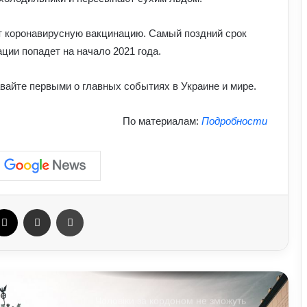
чому випадків агресії стає більше та
що про це говорять експерти
ет коронавирусную вакцинацию. Самый поздний срок
ии попадет на начало 2021 года.
На Полтавщині через удар РФ стався
витік небезпечної хімічної речовини:
що вже відомо
вайте первыми о главных событиях в Украине и мире.
Як надмірне споживання солоного
По материалам:
Подробности
впливає на організм: приховані
ризики для здоров’я
Чому квартири в Україні стають
мішенню злочинців: схеми, про які
варто знати
ebook
X
Отправить e-mail
Печать
У Верховній Раді готують зміни до
мобілізаційного законодавства: що
запропонували депутати
Чоловіки за кордоном не зможуть