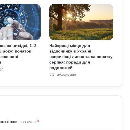
чому випадків агресії стає більше та
що про це говорять експерти
На Полтавщині через удар РФ стався
витік небезпечної хімічної речовини:
що вже відомо
оз на вихідні, 1–2
Найкращі місця для
6 року: початок
відпочинку в Україні
Як надмірне споживання солоного
несе нові
наприкінці липня та на початку
впливає на організм: приховані
і
серпня: поради для
ризики для здоров’я
подорожей
go
1 тиждень ago
Чому квартири в Україні стають
мішенню злочинців: схеми, про які
варто знати
У Верховній Раді готують зміни до
мобілізаційного законодавства: що
запропонували депутати
зкові поля позначені
*