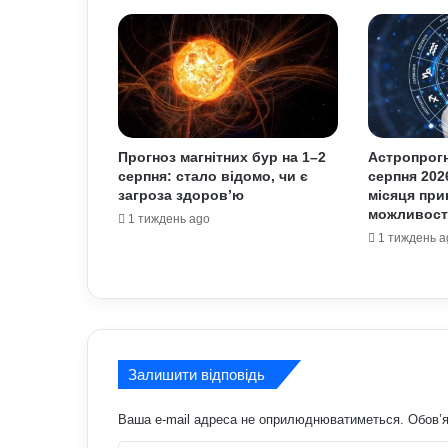
Прогноз магнітних бур на 1–2
Астропрогн
серпня: стало відомо, чи є
серпня 202
загроза здоров’ю
місяця при
можливост
1 тиждень ago
1 тиждень a
Залишити відповідь
Ваша e-mail адреса не оприлюднюватиметься.
Обов’я