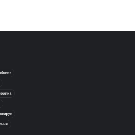
нбассе
краина
авирус
емия