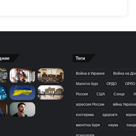
дние
Теги
Война в Украине
Война на До
Магнітні бурі
ОРДО
ОРЛО
Россия
США
Сонце
У
агрессия России
війна Україна
езотерика
здоров’я
корон
магнітна буря
наука
панд
психологія