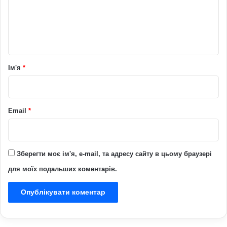
е
н
т
а
р
Ім'я
*
*
Email
*
Зберегти моє ім'я, e-mail, та адресу сайту в цьому браузері
для моїх подальших коментарів.