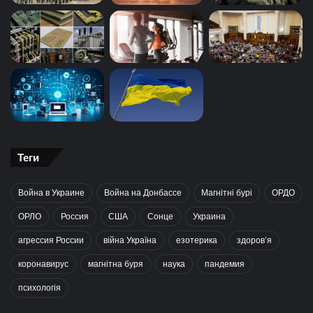
Теги
Война в Украине
Война на Донбассе
Магнітні бурі
ОРДО
ОРЛО
Россия
США
Сонце
Украина
агрессия России
війна Україна
езотерика
здоров’я
коронавирус
магнітна буря
наука
пандемия
психологія