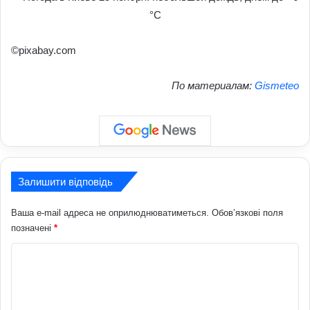
©pixabay.com
По материалам:
Gismeteo
Залишити відповідь
Ваша e-mail адреса не оприлюднюватиметься.
Обов’язкові поля
позначені
*
К
о
м