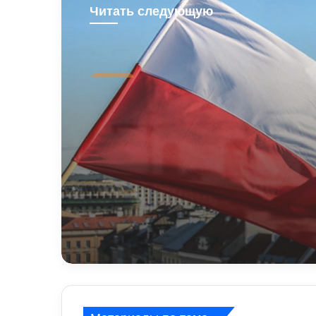
Читать следующую
В мире
2 дні ago
У Польщі знову поби
українців: чому випа
агресії стає більше т
про це говорять експ