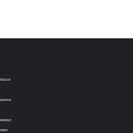
нбассе
краина
авирус
емия