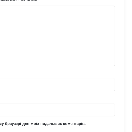
АЗС почали обмежувати продаж
дизелю до 100 літрів: стало відомо,
кого стосується ліміт
У Польщі знову побили українців:
чому випадків агресії стає більше та
що про це говорять експерти
На Полтавщині через удар РФ стався
витік небезпечної хімічної речовини:
що вже відомо
ьому браузері для моїх подальших коментарів.