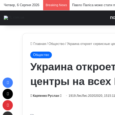
Четвер, 6 Серпня 2026
Павло Паліса може стати п
Breaking News
П
Главная
/
Общество
/
Украина откроет сервисные ц
Общество
Украина открое
Facebook
центры на всех
X
Send
Карпенко Руслан
1919.ЛисЛис.20202020, 1515:1
Pinterest
an
email
Отправить e-mail