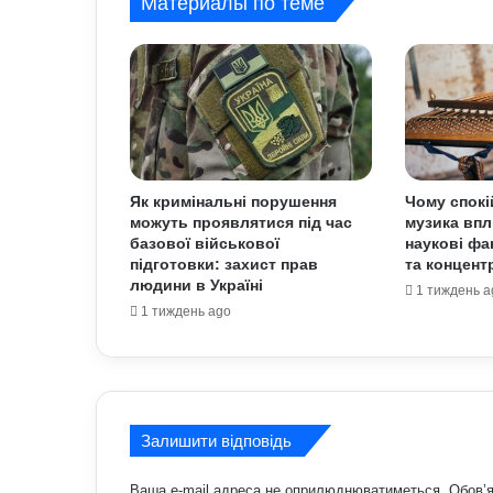
Материалы по теме
Як кримінальні порушення
Чому спокі
можуть проявлятися під час
музика впл
базової військової
наукові фа
підготовки: захист прав
та концент
людини в Україні
1 тиждень a
1 тиждень ago
Залишити відповідь
Ваша e-mail адреса не оприлюднюватиметься.
Обов’я