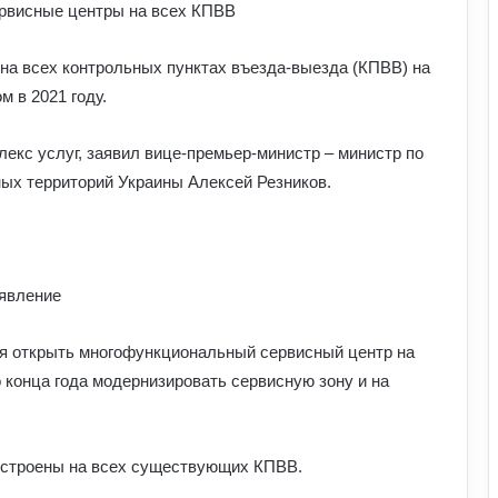
на всех контрольных пунктах въезда-выезда (КПВВ) на
 в 2021 году.
лекс услуг, заявил вице-премьер-министр – министр по
ых территорий Украины Алексей Резников.
аявление
Як надмірне споживання солоного
впливає на організм: приховані
ся открыть многофункциональный сервисный центр на
ризики для здоров’я
 конца года модернизировать сервисную зону и на
Чому квартири в Україні стають
мішенню злочинців: схеми, про які
варто знати
остроены на всех существующих КПВВ.