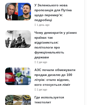
У Зеленського нова
пропозиція для Путіна
щодо перемир’я:
подробиці
1 день ago
Чому демократія у різних
країнах так
відрізняється:
політологи про
функціональність
держави
2 дні ago
АЗС почали обмежувати
продаж дизелю до 100
літрів: стало відомо,
кого стосується ліміт
2 дні ago
Где используется
текстолит