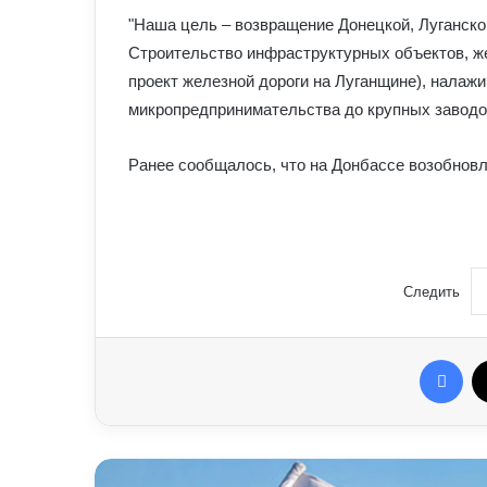
"Наша цель – возвращение Донецкой, Луганской
Строительство инфраструктурных объектов, жел
проект железной дороги на Луганщине), налажи
микропредпринимательства до крупных заводов
Ранее сообщалось, что на Донбассе возобновл
Следить
Fac