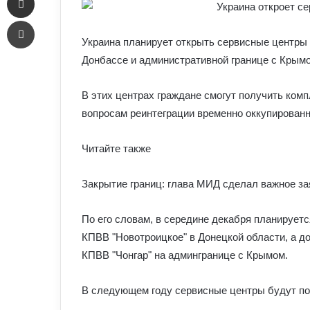
Печать
Украина планирует открыть сервисные центры 
Донбассе и административной границе с Крымом
В этих центрах граждане смогут получить комп
вопросам реинтеграции временно оккупированн
Читайте также
Закрытие границ: глава МИД сделал важное з
По его словам, в середине декабря планирует
КПВВ "Новотроицкое" в Донецкой области, а до
КПВВ "Чонгар" на админгранице с Крымом.
В следующем году сервисные центры будут п