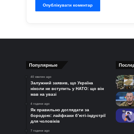
Популярные
После
40 хвилин ago
Залужний заявив, що Україна
ніколи не вступить у НАТО: що він
мав на увазі
4 години ago
Як правильно доглядати за
бородою: лайфхаки б’юті-індустрії
для чоловіків
7 години ago