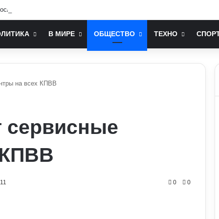
ослом України у США: хто він та чим відомий
ОЛИТИКА
В МИРЕ
ОБЩЕСТВО
ТЕХНО
СПОР
ентры на всех КПВВ
т сервисные
 КПВВ
111
0
0