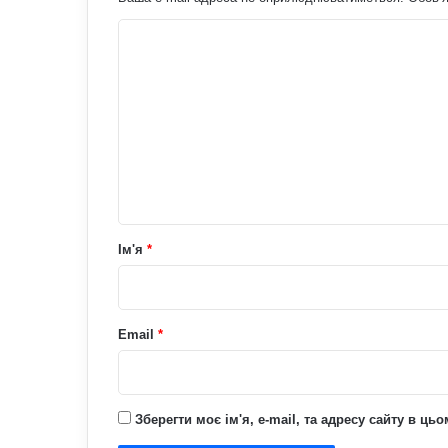
К
о
м
е
н
т
а
р
Ім'я
*
*
Email
*
Зберегти моє ім'я, e-mail, та адресу сайту в ц