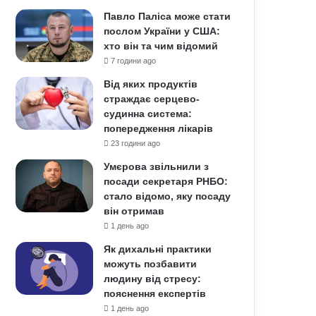
Павло Паліса може стати
послом України у США:
хто він та чим відомий
7 години ago
Від яких продуктів
страждає серцево-
судинна система:
попередження лікарів
23 години ago
Умєрова звільнили з
посади секретаря РНБО:
стало відомо, яку посаду
він отримав
1 день ago
Як дихальні практики
можуть позбавити
людину від стресу:
пояснення експертів
1 день ago