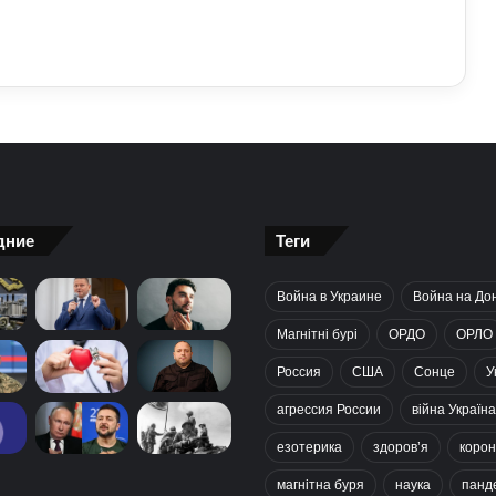
дние
Теги
Война в Украине
Война на До
Магнітні бурі
ОРДО
ОРЛО
Россия
США
Сонце
У
агрессия России
війна Україна
езотерика
здоров’я
корон
магнітна буря
наука
панд