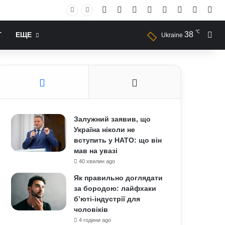
Facebook
X
YouTube
Instagram
RSS
Log In
Случай
Sid
℃
38
Иск
Т
ЕЩЕ
Ukraine
Залужний заявив, що
Україна ніколи не
вступить у НАТО: що він
мав на увазі
40 хвилин ago
Як правильно доглядати
за бородою: лайфхаки
б’юті-індустрії для
чоловіків
4 години ago