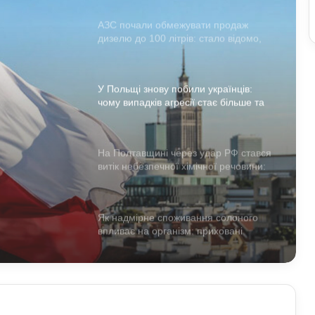
АЗС почали обмежувати продаж
дизелю до 100 літрів: стало відомо,
кого стосується ліміт
У Польщі знову побили українців:
чому випадків агресії стає більше та
що про це говорять експерти
ли
дків
На Полтавщині через удар РФ стався
витік небезпечної хімічної речовини:
а що
що вже відомо
ерти
Як надмірне споживання солоного
впливає на організм: приховані
ризики для здоров’я
Чому квартири в Україні стають
мішенню злочинців: схеми, про які
варто знати