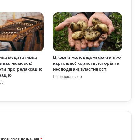
Прогноз магнітних бур на 1–2 серпня:
стало відомо, чи є загроза здоров’ю
Астропрогноз на вихідні, 1–2 серпня
2026 року: початок місяця принесе
нові можливості
йна медитативна
Цікаві й маловідомі факти про
иває на мозок:
картоплю: користь, історія та
Найкращі місця для відпочинку в
кти про релаксацію
несподівані властивості
Україні наприкінці липня та на
рацію
1 тиждень ago
початку серпня: поради для
go
подорожей
Павло Паліса може стати послом
України у США: хто він та чим відомий
Умєрова звільнили з посади
секретаря РНБО: стало відомо, яку
посаду він отримав
зкові поля позначені
*