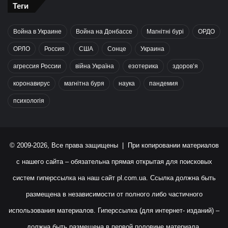
Теги
Война в Украине
Война на Донбассе
Магнітні бурі
ОРДО
ОРЛО
Россия
США
Сонце
Украина
агрессия России
війна Україна
езотерика
здоров’я
коронавирус
магнітна буря
наука
пандемия
психологія
© 2009-2026, Все права защищены | При копировании материалов
с нашего сайта – обязательна прямая открытая для поисковых
систем гиперссылка на наш сайт
pl.com.ua
. Ссылка должна быть
размещена в независимости от полного либо частичного
использования материалов. Гиперссылка (для интернет- изданий) –
должна быть размещена в первой половине материала.