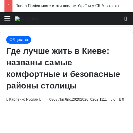
Від яких продуктів страждає серцево-судинна система: попередження лікарів
Меню
И
Общество
Где лучше жить в Киеве:
названы самые
комфортные и безопасные
районы столицы
Send
Карпенко Руслан
0808.ЛисЛис.20202020, 0202:1111
0
0
an
email