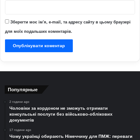
Зберегти моє ім'я, e-mail, та адресу сайту в цьому браузері
для моїх подальших коментарів.
Популярные
2 години ago
Чоловіки за кордоном не зможуть отримати
консульські послуги без військово-облікових
документів
17 години ago
Чому українці обирають Німеччину для ПМЖ: переваги