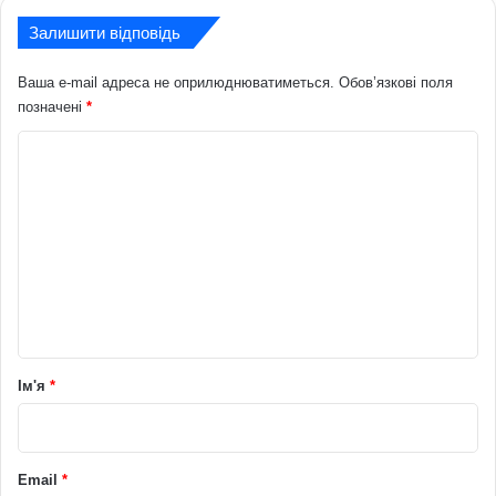
Залишити відповідь
Ваша e-mail адреса не оприлюднюватиметься.
Обов’язкові поля
позначені
*
К
о
м
е
н
т
а
р
Ім'я
*
*
Email
*