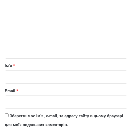
К
о
м
е
н
т
а
р
Ім'я
*
*
Email
*
Зберегти моє ім'я, e-mail, та адресу сайту в цьому браузері
для моїх подальших коментарів.