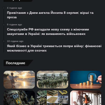
4 години ago
Привітання з Днем ангела Йосипа 8 серпня: вірші та
проза
6 години ago
Спецслужби РФ вигадали нову схему з жіночими
акаунтами в Україні: як виманюють військових
10 години ago
Який бізнес в Україні тримається попри війну: фінансові
можливості для охочих
Последние