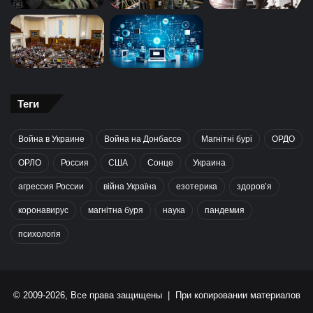
Теги
Война в Украине
Война на Донбассе
Магнітні бурі
ОРДО
ОРЛО
Россия
США
Сонце
Украина
агрессия России
війна Україна
езотерика
здоров’я
коронавирус
магнітна буря
наука
пандемия
психологія
© 2009-2026, Все права защищены | При копировании материалов