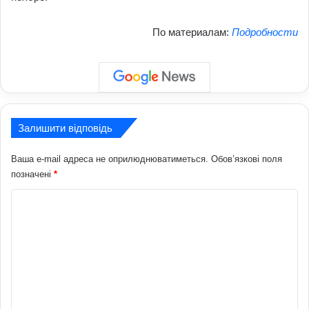
По материалам:
Подробности
Залишити відповідь
Ваша e-mail адреса не оприлюднюватиметься.
Обов’язкові поля
позначені
*
К
о
м
е
н
т