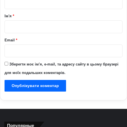
а
р
Ім'я
*
*
Email
*
Зберегти моє ім'я, e-mail, та адресу сайту в цьому браузері
для моїх подальших коментарів.
Популярные