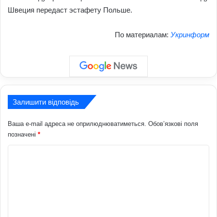
Швеция передаст эстафету Польше.
По материалам:
Укринформ
Залишити відповідь
Ваша e-mail адреса не оприлюднюватиметься.
Обов’язкові поля
позначені
*
К
о
м
е
н