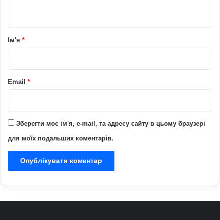
т
а
р
Ім'я
*
*
Email
*
Зберегти моє ім'я, e-mail, та адресу сайту в цьому браузері
для моїх подальших коментарів.