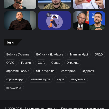
Теги
Война в Украине
Война на Донбассе
Магнітні бурі
ОРДО
ОРЛО
Россия
США
Сонце
Украина
агрессия России
війна Україна
езотерика
здоров’я
коронавирус
магнітна буря
наука
пандемия
психологія
© 2009-2026, Все права защищены | При копировании материалов