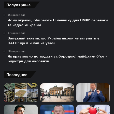
Популярные
15 години ago
Чому українці обирають Німеччину для ПМЖ: переваги
та недоліки країни
17 години ago
Залужний заявив, що Україна ніколи не вступить у
НАТО: що він мав на увазі
20 години ago
Як правильно доглядати за бородою: лайфхаки б’юті-
індустрії для чоловіків
Последние