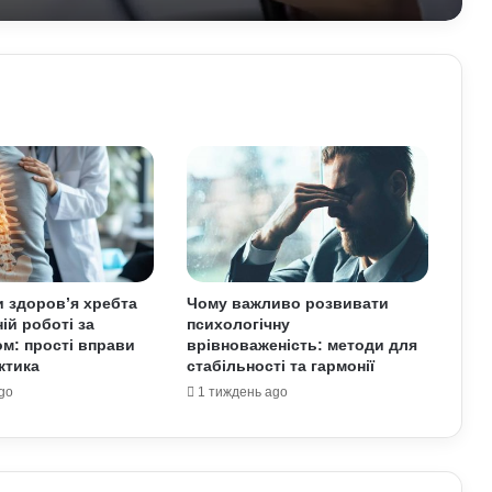
До чого сняться мандри різними
країнами: пояснення сну з точки зору
психології
Астропрогноз для всіх знаків зодіаку
на 3–9 серпня: доля підкине
сюрпризи
Як надмірне споживання солоного
впливає на організм: приховані
ризики для здоров’я
и здоров’я хребта
Чому важливо розвивати
ій роботі за
психологічну
До чого сниться кохана людина:
м: прості вправи
врівноваженість: методи для
пояснення сну з точки зору психології
ктика
стабільності та гармонії
go
1 тиждень ago
Астропрогноз на вихідні, 1–2 серпня
2026 року: початок місяця принесе
нові можливості