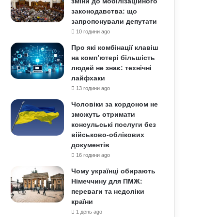
зміни до мобілізаційного
законодавства: що
запропонували депутати
10 години ago
Про які комбінації клавіш
на комп’ютері більшість
людей не знає: технічні
лайфхаки
13 години ago
Чоловіки за кордоном не
зможуть отримати
консульські послуги без
військово-облікових
документів
16 години ago
Чому українці обирають
Німеччину для ПМЖ:
переваги та недоліки
країни
1 день ago