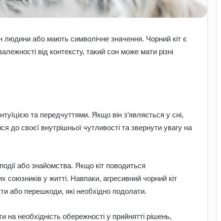
н людини або мають символічне значення. Чорний кіт є
залежності від контексту, такий сон може мати різні
нтуїцією та передчуттями. Якщо він з’являється у сні,
ся до своєї внутрішньої чутливості та звернути увагу на
події або знайомства. Якщо кіт поводиться
х союзників у житті. Навпаки, агресивний чорний кіт
и або перешкоди, які необхідно подолати.
и на необхідність обережності у прийнятті рішень,