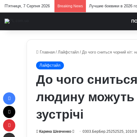
П’ятниця, 7 Серпня 2026
Лучшие боевики в 2026 г
Breaking News
П
Главная
/
Лайфстайл
/
До чого сниться чорний кіт: 
Лайфстайл
До чого сниться
Facebook
людину можуть 
X
зустрічі
Pinterest
Send
Карина Шевченко
0303.БерБер.25252525, 1010:
Отправить e-mail