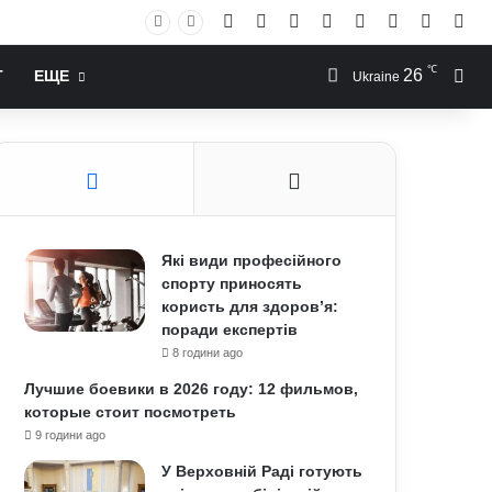
Facebook
X
YouTube
Instagram
RSS
Log In
Случай
Sid
℃
26
Иск
Т
ЕЩЕ
Ukraine
Які види професійного
спорту приносять
користь для здоров’я:
поради експертів
8 години ago
Лучшие боевики в 2026 году: 12 фильмов,
которые стоит посмотреть
9 години ago
У Верховній Раді готують