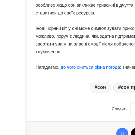
особливо якщо сон викликає тривожні відчуття
ставитися до своїх ресурсів.
Іноді чорний кіт у сні може символізувати при
можливо, поруч є людина, яка здатна підтримат
звертати увагу на власні емоції після побачено
тлумачення.
Нагадаємо,
до чого сниться різна погода
: значе
сон
сон п
Следить
Fac