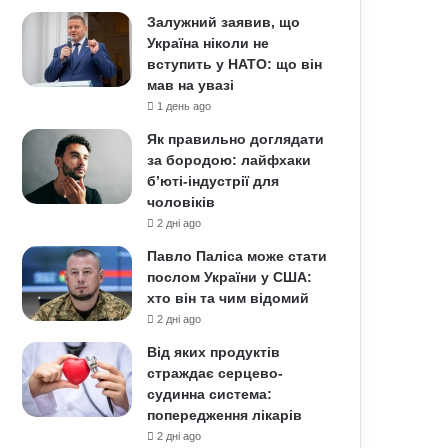
Залужний заявив, що
Україна ніколи не
вступить у НАТО: що він
мав на увазі
1 день ago
Як правильно доглядати
за бородою: лайфхаки
б’юті-індустрії для
чоловіків
2 дні ago
Павло Паліса може стати
послом України у США:
хто він та чим відомий
2 дні ago
Від яких продуктів
страждає серцево-
судинна система:
попередження лікарів
2 дні ago