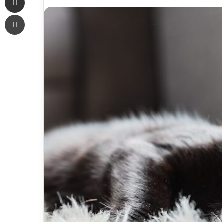
an
Печать
email