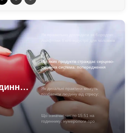
Лучшие боевики в 2026 году: 12
фильмов, которые стоит посмотреть
Як правильно доглядати за бородою:
лайфхаки б’юті-індустрії для чоловіків
Від яких продуктів страждає серцево-
судинна система: попередження
лікарів
динна
Як дихальні практики можуть
позбавити людину від стресу:
ння
пояснення експертів
Що означає число 15:51 на
годиннику: нумерологи про
«магічність» і символізм