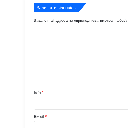
Залишити відповідь
Ваша e-mail адреса не оприлюднюватиметься.
Обов’я
К
о
м
е
н
т
а
р
Ім'я
*
*
Email
*