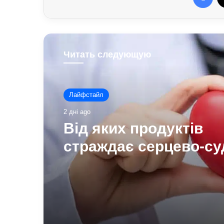
Читать следующую
Лайфстайл
2 дні ago
Від яких продуктів
страждає серцево-су
система: попередже
лікарів