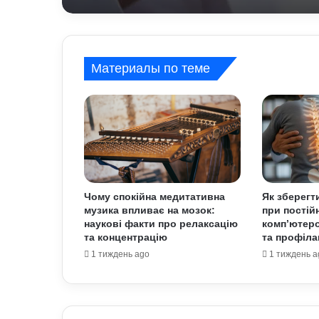
Материалы по теме
Чому спокійна медитативна
Як зберегт
музика впливає на мозок:
при постійн
наукові факти про релаксацію
комп’ютеро
та концентрацію
та профіла
1 тиждень ago
1 тиждень a