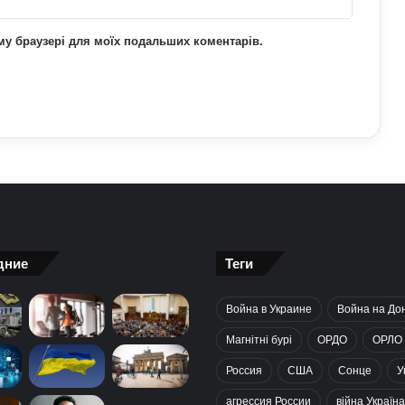
ьому браузері для моїх подальших коментарів.
дние
Теги
Война в Украине
Война на До
Магнітні бурі
ОРДО
ОРЛО
Россия
США
Сонце
У
агрессия России
війна Україна