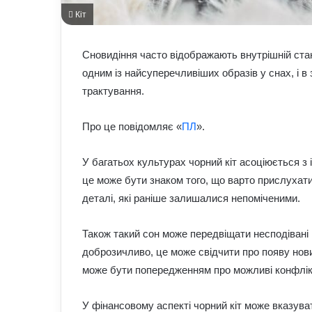
Кіт
Сновидіння часто відображають внутрішній ста
одним із найсуперечливіших образів у снах, і в 
трактування.
Про це повідомляє «
ПЛ
».
У багатьох культурах чорний кіт асоціюється з і
це може бути знаком того, що варто прислухати
деталі, які раніше залишалися непоміченими.
Також такий сон може передвіщати несподівані 
доброзичливо, це може свідчити про появу нови
може бути попередженням про можливі конфлікт
У фінансовому аспекті чорний кіт може вказуват