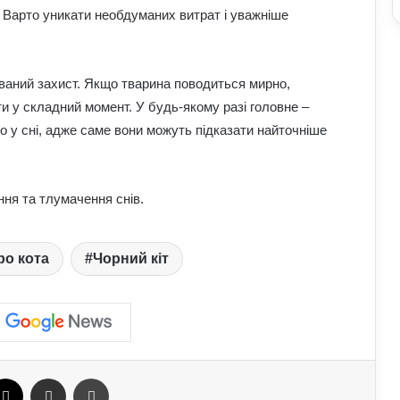
. Варто уникати необдуманих витрат і уважніше
До чого сняться мандри різними
країнами: пояснення сну з точки зору
психології
хований захист. Якщо тварина поводиться мирно,
Астропрогноз для всіх знаків зодіаку
и у складний момент. У будь-якому разі головне –
на 3–9 серпня: доля підкине
го у сні, адже саме вони можуть підказати найточніше
сюрпризи
Як надмірне споживання солоного
впливає на організм: приховані
ння та тлумачення снів.
ризики для здоров’я
ро кота
Чорний кіт
До чого сниться кохана людина:
пояснення сну з точки зору психології
Астропрогноз на вихідні, 1–2 серпня
2026 року: початок місяця принесе
нові можливості
ebook
X
Отправить e-mail
Печать