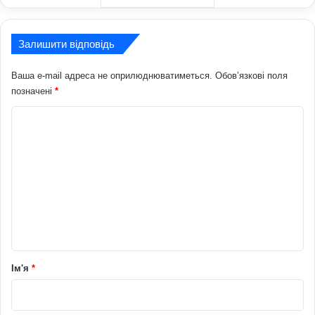
Залишити відповідь
Ваша e-mail адреса не оприлюднюватиметься.
Обов’язкові поля
позначені
*
К
о
м
е
н
т
а
р
Ім'я
*
*