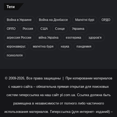
Теги
Война в Украине
Война на Донбассе
Магнітні бурі
ОРДО
ОРЛО
Россия
США
Сонце
Украина
агрессия России
війна Україна
езотерика
здоров’я
коронавирус
магнітна буря
наука
пандемия
психологія
© 2009-2026, Все права защищены | При копировании материалов
с нашего сайта – обязательна прямая открытая для поисковых
систем гиперссылка на наш сайт
pl.com.ua
. Ссылка должна быть
размещена в независимости от полного либо частичного
использования материалов. Гиперссылка (для интернет- изданий) –