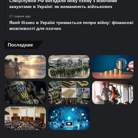
Спецслужби РФ вигадали нову схему з жіночими
акаунтами в Україні: як виманюють військових
17 години ago
Який бізнес в Україні тримається попри війну: фінансові
можливості для охочих
Последние