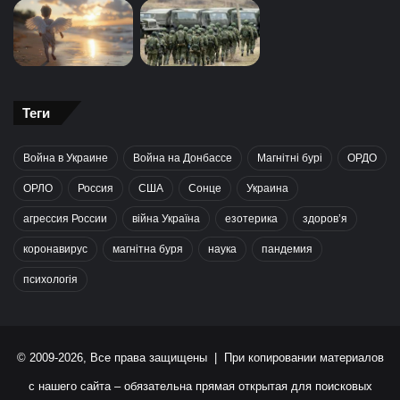
Теги
Война в Украине
Война на Донбассе
Магнітні бурі
ОРДО
ОРЛО
Россия
США
Сонце
Украина
агрессия России
війна Україна
езотерика
здоров’я
коронавирус
магнітна буря
наука
пандемия
психологія
© 2009-2026, Все права защищены | При копировании материалов
с нашего сайта – обязательна прямая открытая для поисковых