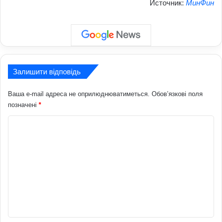
Источник:
МинФин
Залишити відповідь
Ваша e-mail адреса не оприлюднюватиметься.
Обов’язкові поля
позначені
*
К
о
м
е
н
т
а