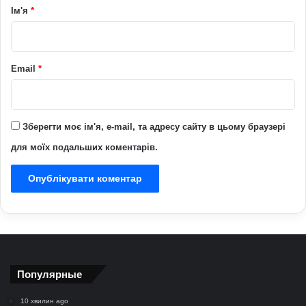
р
Ім'я
*
*
Email
*
Зберегти моє ім'я, e-mail, та адресу сайту в цьому браузері
для моїх подальших коментарів.
Популярные
10 хвилин ago