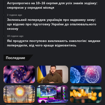
Астропрогноз на 10–16 серпня для усіх знаків зодіаку:
сюрпризи у середині місяця
2 години ago
Зеленський попередив українців про надважку зиму:
що відомо про підготовку України до опалювального
сезону
18 години ago
Які продукти поступово викликають онкологію: медики
попередили, від чого краще відмовитись
Последние