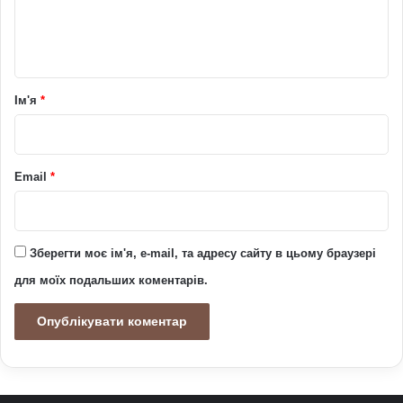
н
т
а
р
Ім'я
*
*
Email
*
Зберегти моє ім'я, e-mail, та адресу сайту в цьому браузері
для моїх подальших коментарів.