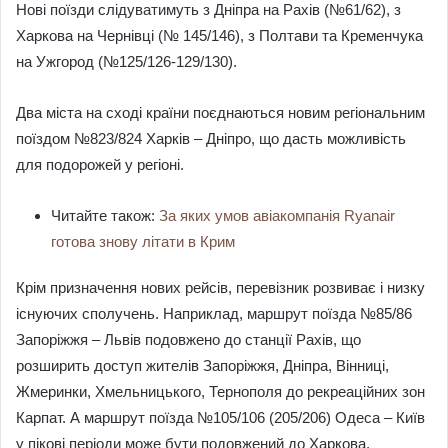
Нові поїзди слідуватимуть з Дніпра на Рахів (№61/62), з
Харкова на Чернівці (№ 145/146), з Полтави та Кременчука
на Ужгород (№125/126-129/130).
Два міста на сході країни поєднаються новим регіональним
поїздом №823/824 Харків – Дніпро, що дасть можливість
для подорожей у регіоні.
Читайте також:
За яких умов авіакомпанія Ryanair
готова знову літати в Крим
Крім призначення нових рейсів, перевізник розвиває і низку
існуючих сполучень. Наприклад, маршрут поїзда №85/86
Запоріжжя – Львів подовжено до станції Рахів, що
розширить доступ жителів Запоріжжя, Дніпра, Вінниці,
Жмеринки, Хмельницького, Тернополя до рекреаційних зон
Карпат. А маршрут поїзда №105/106 (205/206) Одеса – Київ
у пікові періоди може бути подовжений до Харкова.