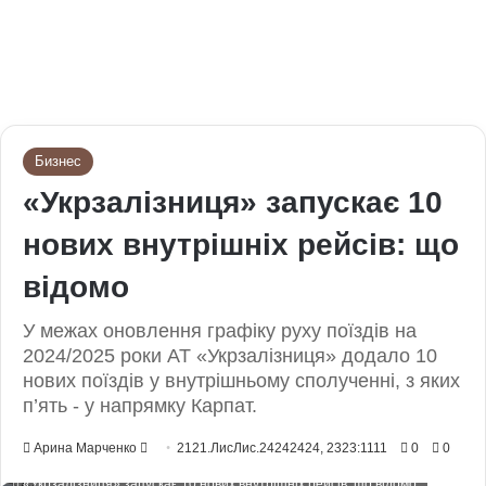
Бизнес
«Укрзалізниця» запускає 10
нових внутрішніх рейсів: що
відомо
У межах оновлення графіку руху поїздів на
2024/2025 роки АТ «Укрзалізниця» додало 10
нових поїздів у внутрішньому сполученні, з яких
п’ять - у напрямку Карпат.
Send
Арина Марченко
2121.ЛисЛис.24242424, 2323:1111
0
0
an
«Укрзалізниця» запускає 10 нових внутрішніх рейсів: що відомо