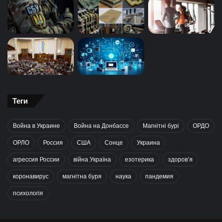
Теги
Война в Украине
Война на Донбассе
Магнітні бурі
ОРДО
ОРЛО
Россия
США
Сонце
Украина
агрессия России
війна Україна
езотерика
здоров’я
коронавирус
магнітна буря
наука
пандемия
психологія