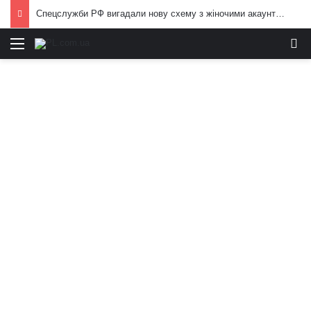
Спецслужби РФ вигадали нову схему з жіночими акаунтами в Україні: як виманюють військових
Меню
И