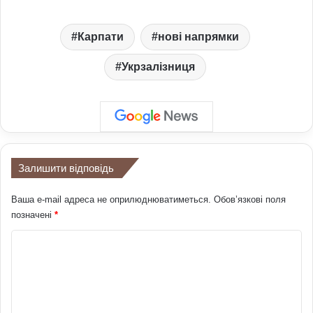
Карпати
нові напрямки
Укрзалізниця
Залишити відповідь
Ваша e-mail адреса не оприлюднюватиметься.
Обов’язкові поля
позначені
*
К
о
м
е