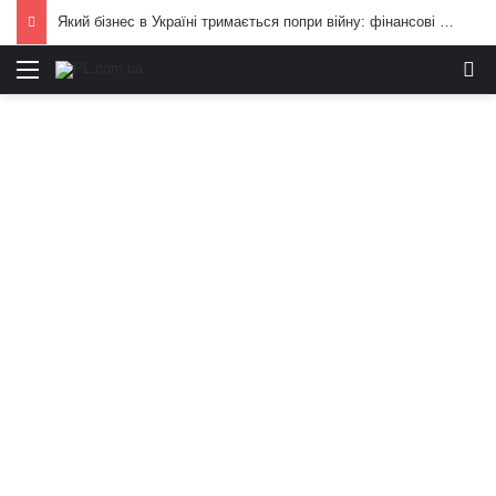
Який бізнес в Україні тримається попри війну: фінансові можливості для охочих
Меню
И