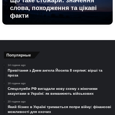
Що таке стожари: значення
слова, походження та цікаві
факти
Популярные
14 години ago
Привітання з Днем ангела Йосипа 8 серпня: вірші та
проза
16 години ago
Спецслужби РФ вигадали нову схему з жіночими
акаунтами в Україні: як виманюють військових
20 години ago
Який бізнес в Україні тримається попри війну: фінансові
можливості для охочих