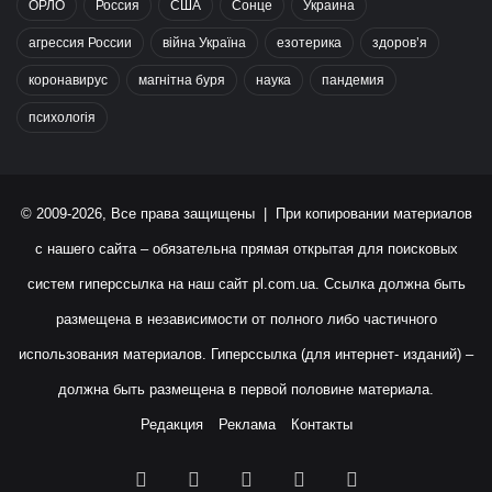
ОРЛО
Россия
США
Сонце
Украина
агрессия России
війна Україна
езотерика
здоров’я
коронавирус
магнітна буря
наука
пандемия
психологія
© 2009-2026, Все права защищены | При копировании материалов
с нашего сайта – обязательна прямая открытая для поисковых
систем гиперссылка на наш сайт
pl.com.ua
. Ссылка должна быть
размещена в независимости от полного либо частичного
использования материалов. Гиперссылка (для интернет- изданий) –
должна быть размещена в первой половине материала.
Редакция
Реклама
Контакты
Facebook
X
YouTube
Instagram
RSS