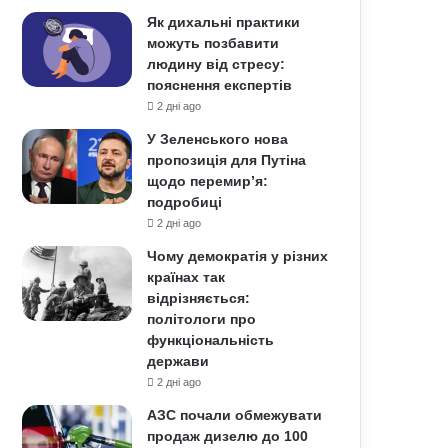
Як дихальні практики
можуть позбавити
людину від стресу:
пояснення експертів
2 дні ago
У Зеленського нова
пропозиція для Путіна
щодо перемир’я:
подробиці
2 дні ago
Чому демократія у різних
країнах так
відрізняється:
політологи про
функціональність
держави
2 дні ago
АЗС почали обмежувати
продаж дизелю до 100