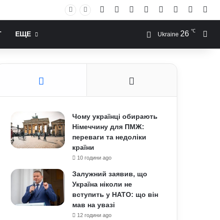
Facebook
X
YouTube
Instagram
RSS
Log In
Случай
Sid
℃
26
Иск
Т
ЕЩЕ
Ukraine
Чому українці обирають
Німеччину для ПМЖ:
переваги та недоліки
країни
10 години ago
Залужний заявив, що
Україна ніколи не
вступить у НАТО: що він
мав на увазі
12 години ago