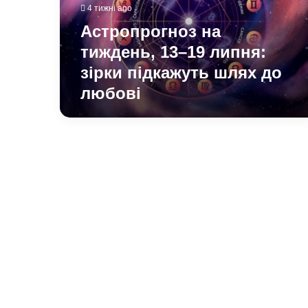
зірки
4 тижні ago
підкажуть
Астропрогноз на
шлях
до
тиждень, 13–19 липня:
любові
зірки підкажуть шлях до
любові