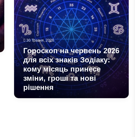
знаків
Зодіаку:
кому
місяць
принесе
зміни,
гроші
30 Травня, 2026
та
Гороскоп на червень 2026
нові
для всіх знаків Зодіаку:
рішення
кому місяць принесе
зміни, гроші та нові
рішення