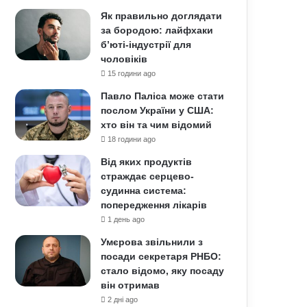
Як правильно доглядати
за бородою: лайфхаки
б’юті-індустрії для
чоловіків
15 години ago
Павло Паліса може стати
послом України у США:
хто він та чим відомий
18 години ago
Від яких продуктів
страждає серцево-
судинна система:
попередження лікарів
1 день ago
Умєрова звільнили з
посади секретаря РНБО:
стало відомо, яку посаду
він отримав
2 дні ago