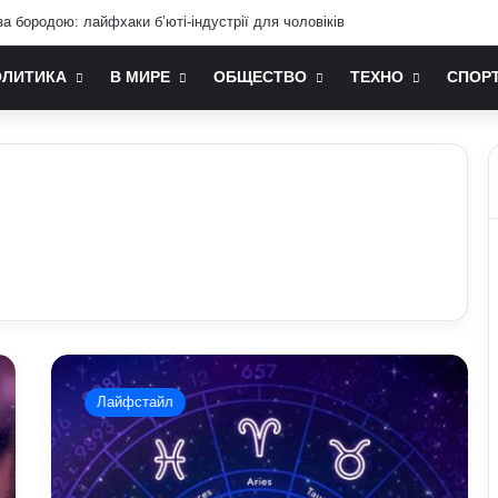
а бородою: лайфхаки б’юті-індустрії для чоловіків
ОЛИТИКА
В МИРЕ
ОБЩЕСТВО
ТЕХНО
СПОР
Гороскоп
на
Лайфстайл
червень
2026
для
всіх