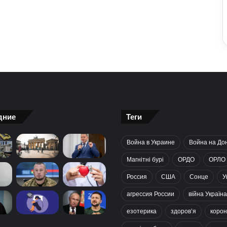
дние
Теги
Война в Украине
Война на До
Магнітні бурі
ОРДО
ОРЛО
Россия
США
Сонце
У
агрессия России
війна Україна
езотерика
здоров’я
корон