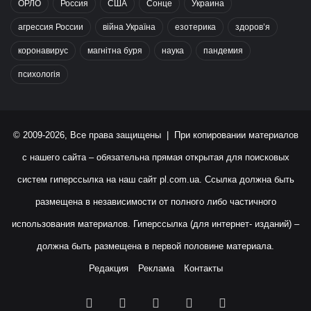
ОРЛО
Россия
США
Сонце
Украина
агрессия России
війна Україна
езотерика
здоров’я
коронавирус
магнітна буря
наука
пандемия
психологія
© 2009-2026, Все права защищены | При копировании материалов
с нашего сайта – обязательна прямая открытая для поисковых
систем гиперссылка на наш сайт
pl.com.ua
. Ссылка должна быть
размещена в независимости от полного либо частичного
использования материалов. Гиперссылка (для интернет- изданий) –
должна быть размещена в первой половине материала.
Редакция
Реклама
Контакты
Facebook
X
YouTube
Instagram
RSS