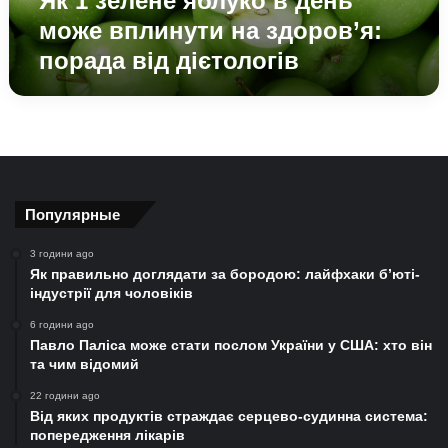
Як 1 зелене яблуко в день
порада
може вплинути на здоров’я:
від
порада від дієтологів
дієтологів
Популярные
3 години ago
Як правильно доглядати за бородою: лайфхаки б’юті-
індустрії для чоловіків
6 години ago
Павло Паліса може стати послом України у США: хто він
та чим відомий
22 години ago
Від яких продуктів страждає серцево-судинна система:
попередження лікарів