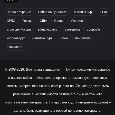
Война в Украине
Война на Донбассе
Магнітні бурі
ОРДО
ОРЛО
Россия
США
Сонце
Украина
агрессия России
війна Україна
езотерика
здоров’я
коронавирус
магнітна буря
наука
пандемия
психологія
© 2009-2026, Все права защищены | При копировании материалов
с нашего сайта – обязательна прямая открытая для поисковых
систем гиперссылка на наш сайт
pl.com.ua
. Ссылка должна быть
размещена в независимости от полного либо частичного
использования материалов. Гиперссылка (для интернет- изданий) –
должна быть размещена в первой половине материала.