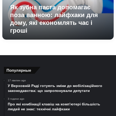
для
Як зубна паста допомагає
дому,
які
поза ванною: лайфхаки для
економлять
дому, які економлять час і
час
гроші
і
гроші
Популярные
17 хвилин ago
У Верховній Раді готують зміни до мобілізаційного
законодавства: що запропонували депутати
3 години ago
Про які комбінації клавіш на комп’ютері більшість
людей не знає: технічні лайфхаки