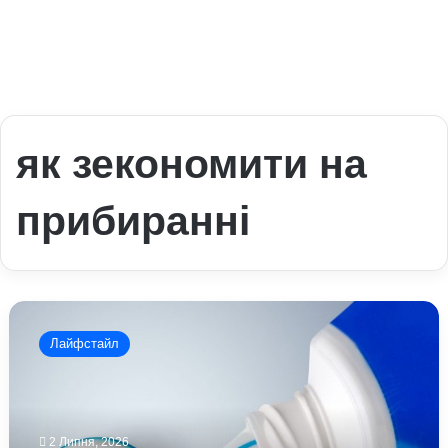
як зекономити на
прибиранні
Як
зубна
Лайфстайл
паста
допомагає
поза
ванною:
лайфхаки
2 Липня, 2026