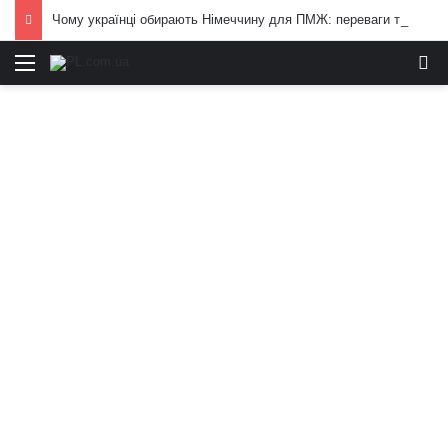
Чому українці обирають Німеччину для ПМЖ: переваги та недоліки країни
Меню
И