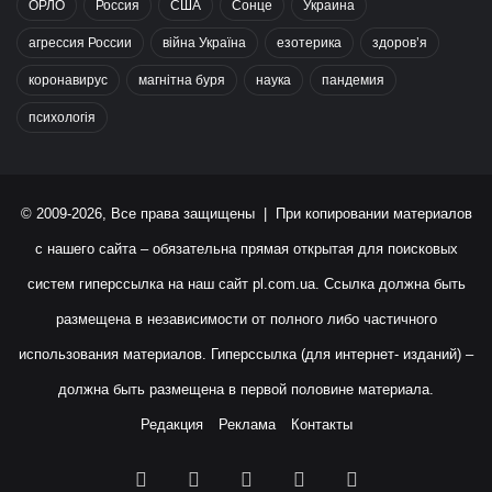
ОРЛО
Россия
США
Сонце
Украина
агрессия России
війна Україна
езотерика
здоров’я
коронавирус
магнітна буря
наука
пандемия
психологія
© 2009-2026, Все права защищены | При копировании материалов
с нашего сайта – обязательна прямая открытая для поисковых
систем гиперссылка на наш сайт
pl.com.ua
. Ссылка должна быть
размещена в независимости от полного либо частичного
использования материалов. Гиперссылка (для интернет- изданий) –
должна быть размещена в первой половине материала.
Редакция
Реклама
Контакты
Facebook
X
YouTube
Instagram
RSS