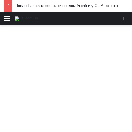
Павло Паліса може стати послом України у США: хто він та чим відомий
Меню
И