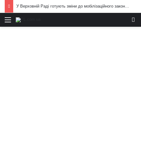
У Верховній Раді готують зміни до мобілізаційного законодавства: що запропонували депутати
Меню
И