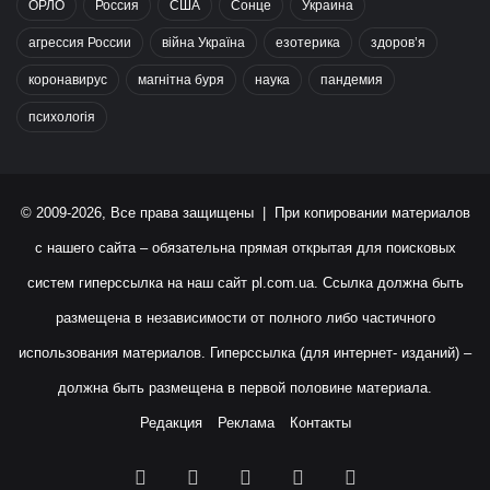
ОРЛО
Россия
США
Сонце
Украина
агрессия России
війна Україна
езотерика
здоров’я
коронавирус
магнітна буря
наука
пандемия
психологія
© 2009-2026, Все права защищены | При копировании материалов
с нашего сайта – обязательна прямая открытая для поисковых
систем гиперссылка на наш сайт
pl.com.ua
. Ссылка должна быть
размещена в независимости от полного либо частичного
использования материалов. Гиперссылка (для интернет- изданий) –
должна быть размещена в первой половине материала.
Редакция
Реклама
Контакты
Facebook
X
YouTube
Instagram
RSS