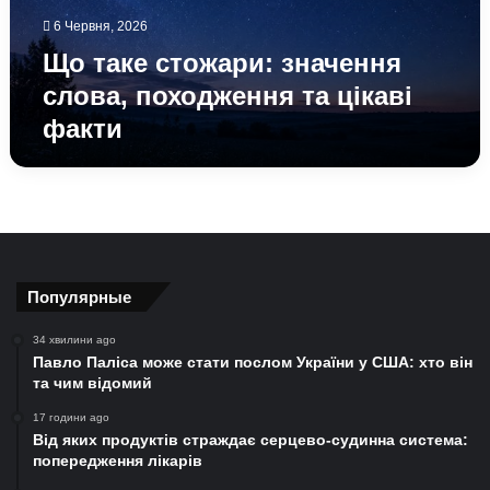
цікаві
6 Червня, 2026
факти
Що таке стожари: значення
слова, походження та цікаві
факти
Популярные
34 хвилини ago
Павло Паліса може стати послом України у США: хто він
та чим відомий
17 години ago
Від яких продуктів страждає серцево-судинна система:
попередження лікарів