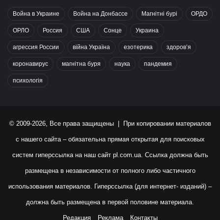
Война в Украине
Война на Донбассе
Магнітні бурі
ОРДО
ОРЛО
Россия
США
Сонце
Украина
агрессия России
війна Україна
езотерика
здоров’я
коронавирус
магнітна буря
наука
пандемия
психологія
© 2009-2026, Все права защищены | При копировании материалов
с нашего сайта – обязательна прямая открытая для поисковых
систем гиперссылка на наш сайт
pl.com.ua
. Ссылка должна быть
размещена в независимости от полного либо частичного
использования материалов. Гиперссылка (для интернет- изданий) –
должна быть размещена в первой половине материала.
Редакция
Реклама
Контакты