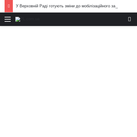
У Верховній Раді готують зміни до мобілізаційного законодавства: що запропонували депутати
Меню
И