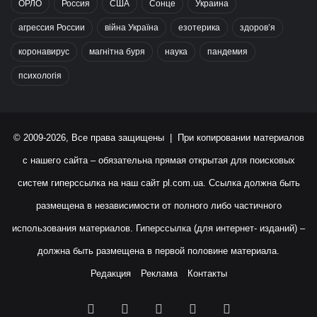
ОРЛО
Россия
США
Сонце
Украина
агрессия России
війна Україна
езотерика
здоров’я
коронавирус
магнітна буря
наука
пандемия
психологія
© 2009-2026, Все права защищены | При копировании материалов
с нашего сайта – обязательна прямая открытая для поисковых
систем гиперссылка на наш сайт
pl.com.ua
. Ссылка должна быть
размещена в независимости от полного либо частичного
использования материалов. Гиперссылка (для интернет- изданий) –
должна быть размещена в первой половине материала.
Редакция
Реклама
Контакты
Facebook
X
YouTube
Instagram
RSS