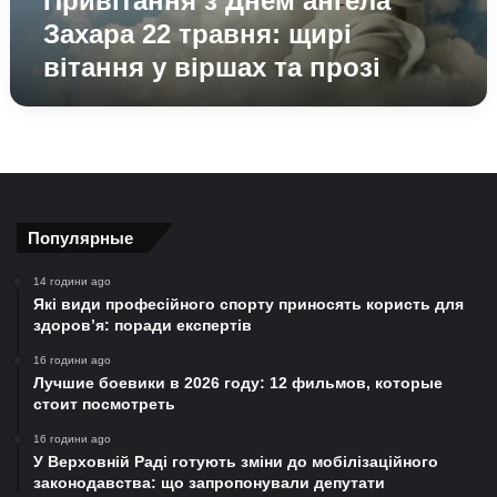
Привітання з Днем ангела
віршах
Захара 22 травня: щирі
та
вітання у віршах та прозі
прозі
Популярные
14 години ago
Які види професійного спорту приносять користь для
здоров’я: поради експертів
16 години ago
Лучшие боевики в 2026 году: 12 фильмов, которые
стоит посмотреть
16 години ago
У Верховній Раді готують зміни до мобілізаційного
законодавства: що запропонували депутати