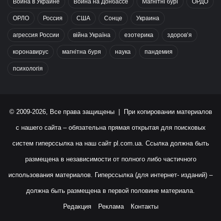
Война в Украине
Война на Донбассе
Магнітні бурі
ОРДО
ОРЛО
Россия
США
Сонце
Украина
агрессия России
війна Україна
езотерика
здоров’я
коронавирус
магнітна буря
наука
пандемия
психологія
© 2009-2026, Все права защищены | При копировании материалов
с нашего сайта – обязательна прямая открытая для поисковых
систем гиперссылка на наш сайт
pl.com.ua
. Ссылка должна быть
размещена в независимости от полного либо частичного
использования материалов. Гиперссылка (для интернет- изданий) –
должна быть размещена в первой половине материала.
Редакция
Реклама
Контакты