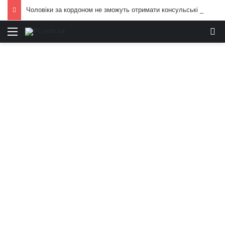
Чоловіки за кордоном не зможуть отримати консульські послуги без військово-облікових документів
Меню
И