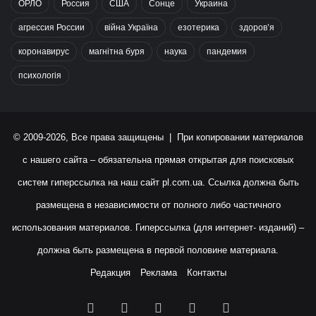
ОРЛО
Россия
США
Сонце
Украина
агрессия России
війна Україна
езотерика
здоров’я
коронавирус
магнітна буря
наука
пандемия
психологія
© 2009-2026, Все права защищены | При копировании материалов
с нашего сайта – обязательна прямая открытая для поисковых
систем гиперссылка на наш сайт
pl.com.ua
. Ссылка должна быть
размещена в независимости от полного либо частичного
использования материалов. Гиперссылка (для интернет- изданий) –
должна быть размещена в первой половине материала.
Редакция
Реклама
Контакты
Facebook
X
YouTube
Instagram
RSS