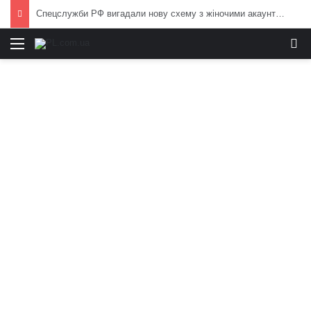
Спецслужби РФ вигадали нову схему з жіночими акаунтами в Україні: як виманюють військових
Меню
И