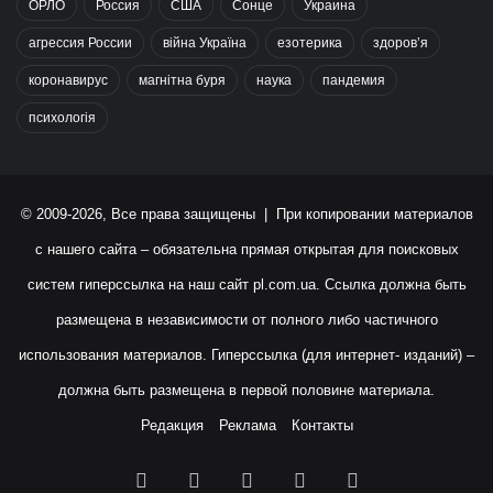
ОРЛО
Россия
США
Сонце
Украина
агрессия России
війна Україна
езотерика
здоров’я
коронавирус
магнітна буря
наука
пандемия
психологія
© 2009-2026, Все права защищены | При копировании материалов
с нашего сайта – обязательна прямая открытая для поисковых
систем гиперссылка на наш сайт
pl.com.ua
. Ссылка должна быть
размещена в независимости от полного либо частичного
использования материалов. Гиперссылка (для интернет- изданий) –
должна быть размещена в первой половине материала.
Редакция
Реклама
Контакты
Facebook
X
YouTube
Instagram
RSS