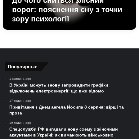
До чого сниться злісний
психології
ворог: пояснення сну з точки
зору психології
Популярные
1 хвилина ago
В Україні можуть знову запровадити графіки
відключень електроенергії: що вже відомо
17 години ago
Привітання з Днем ангела Йосипа 8 серпня: вірші та
проза
19 години ago
Спецслужби РФ вигадали нову схему з жіночими
акаунтами в Україні: як виманюють військових