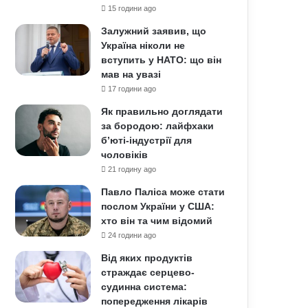
15 години ago
Залужний заявив, що
Україна ніколи не
вступить у НАТО: що він
мав на увазі
17 години ago
Як правильно доглядати
за бородою: лайфхаки
б’юті-індустрії для
чоловіків
21 годину ago
Павло Паліса може стати
послом України у США:
хто він та чим відомий
24 години ago
Від яких продуктів
страждає серцево-
судинна система:
попередження лікарів