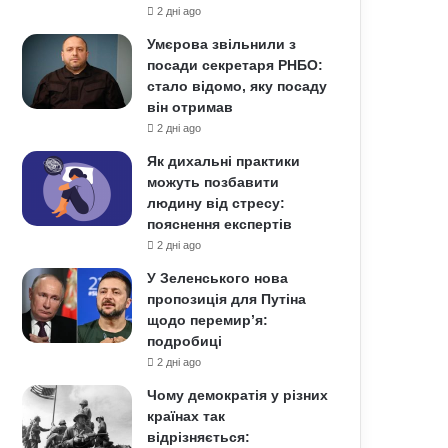
2 дні ago
Умєрова звільнили з
посади секретаря РНБО:
стало відомо, яку посаду
він отримав
2 дні ago
Як дихальні практики
можуть позбавити
людину від стресу:
пояснення експертів
2 дні ago
У Зеленського нова
пропозиція для Путіна
щодо перемир’я:
подробиці
2 дні ago
Чому демократія у різних
країнах так
відрізняється: