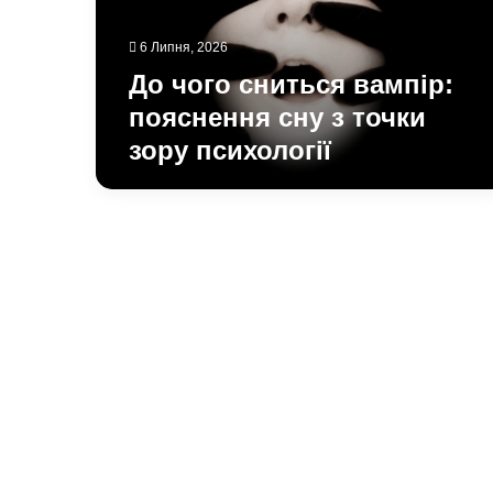
з
точки
6 Липня, 2026
зору
психології
До чого сниться вампір:
пояснення сну з точки
зору психології