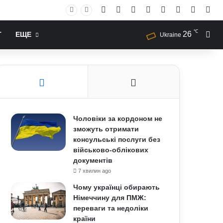
Facebook
X
YouTube
Instagram
RSS
Log In
Случай
Sid
℃
26
Иск
Т
ЕЩЕ
Ukraine
Чоловіки за кордоном не
зможуть отримати
консульські послуги без
військово-облікових
документів
7 хвилин ago
Чому українці обирають
Німеччину для ПМЖ:
переваги та недоліки
країни