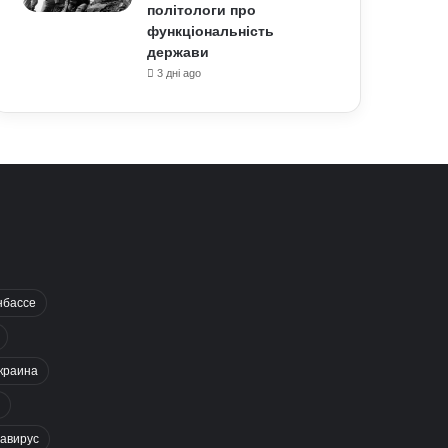
політологи про
функціональність
держави
3 дні ago
нбассе
краина
авирус