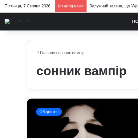
П’ятниця, 7 Серпня 2026
Залужний заявив, що Укра
Breaking News
П
Главная
/
сонник вампір
сонник вампір
До
чого
Общество
сниться
вампір:
пояснення
сну