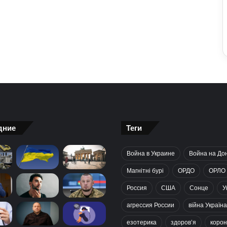
дние
Теги
Война в Украине
Война на До
Магнітні бурі
ОРДО
ОРЛО
Россия
США
Сонце
У
агрессия России
війна Україна
езотерика
здоров’я
корон