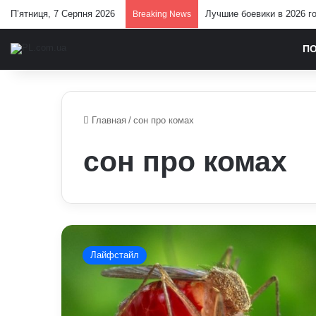
П’ятниця, 7 Серпня 2026
Лучшие боевики в 2026 г
Breaking News
П
Главная
/
сон про комах
сон про комах
До
чого
Лайфстайл
сняться
комахи,
які
кусають: