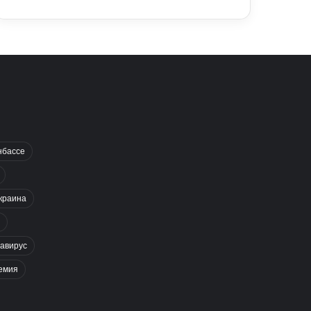
нбассе
краина
авирус
емия