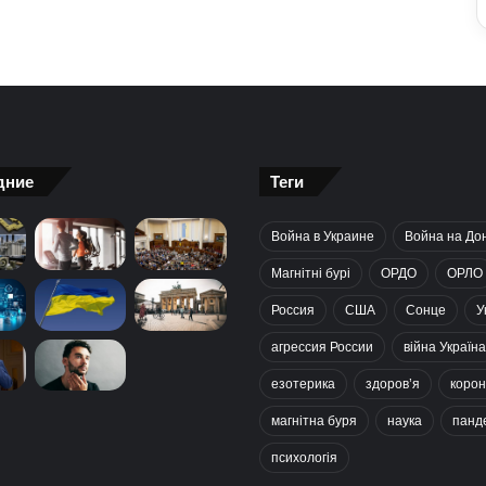
дние
Теги
Война в Украине
Война на До
Магнітні бурі
ОРДО
ОРЛО
Россия
США
Сонце
У
агрессия России
війна Україна
езотерика
здоров’я
корон
магнітна буря
наука
панд
психологія