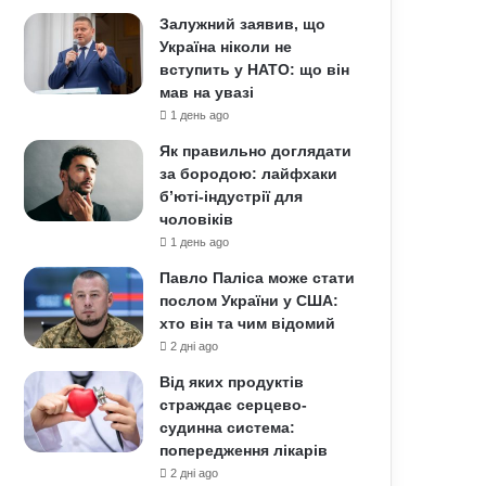
Залужний заявив, що
Україна ніколи не
вступить у НАТО: що він
мав на увазі
1 день ago
Як правильно доглядати
за бородою: лайфхаки
б’юті-індустрії для
чоловіків
1 день ago
Павло Паліса може стати
послом України у США:
хто він та чим відомий
2 дні ago
Від яких продуктів
страждає серцево-
судинна система:
попередження лікарів
2 дні ago