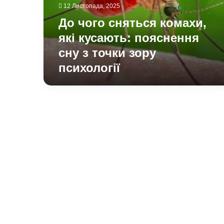
пояснення
12 Листопада, 2025
сну
До чого сняться комахи,
з
точки
які кусають: пояснення
зору
сну з точки зору
психології
психології