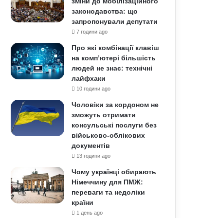
зміни до мобілізаційного
законодавства: що
запропонували депутати
7 години ago
Про які комбінації клавіш
на комп’ютері більшість
людей не знає: технічні
лайфхаки
10 години ago
Чоловіки за кордоном не
зможуть отримати
консульські послуги без
військово-облікових
документів
13 години ago
Чому українці обирають
Німеччину для ПМЖ:
переваги та недоліки
країни
1 день ago