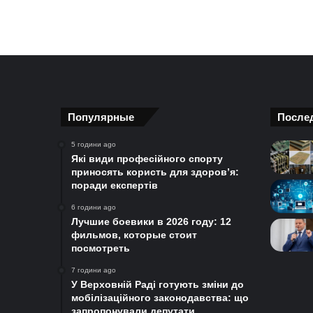
Популярные
После
5 години ago
Які види професійного спорту
приносять користь для здоров’я:
поради експертів
6 години ago
Лучшие боевики в 2026 году: 12
фильмов, которые стоит
посмотреть
7 години ago
У Верховній Раді готують зміни до
мобілізаційного законодавства: що
запропонували депутати