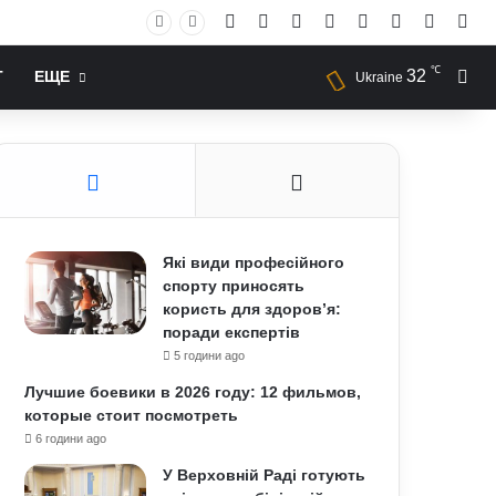
Facebook
X
YouTube
Instagram
RSS
Log In
Случай
Sid
℃
32
Иск
Т
ЕЩЕ
Ukraine
Які види професійного
спорту приносять
користь для здоров’я:
поради експертів
5 години ago
Лучшие боевики в 2026 году: 12 фильмов,
которые стоит посмотреть
6 години ago
У Верховній Раді готують