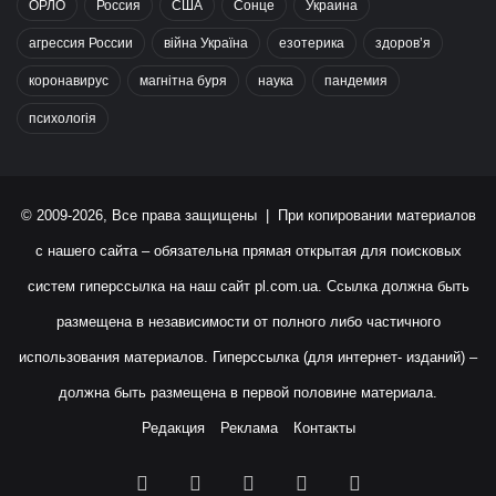
ОРЛО
Россия
США
Сонце
Украина
агрессия России
війна Україна
езотерика
здоров’я
коронавирус
магнітна буря
наука
пандемия
психологія
© 2009-2026, Все права защищены | При копировании материалов
с нашего сайта – обязательна прямая открытая для поисковых
систем гиперссылка на наш сайт
pl.com.ua
. Ссылка должна быть
размещена в независимости от полного либо частичного
использования материалов. Гиперссылка (для интернет- изданий) –
должна быть размещена в первой половине материала.
Редакция
Реклама
Контакты
Facebook
X
YouTube
Instagram
RSS