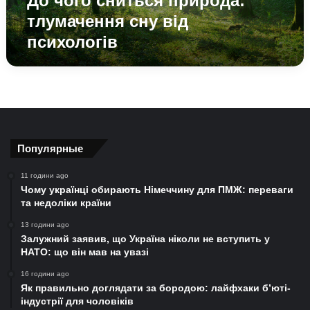
До чого сниться природа:
тлумачення сну від
психологів
Популярные
11 години ago
Чому українці обирають Німеччину для ПМЖ: переваги
та недоліки країни
13 години ago
Залужний заявив, що Україна ніколи не вступить у
НАТО: що він мав на увазі
16 години ago
Як правильно доглядати за бородою: лайфхаки б’юті-
індустрії для чоловіків