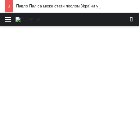
Павло Паліса може стати послом України у США: хто він та чим відомий
Меню
И