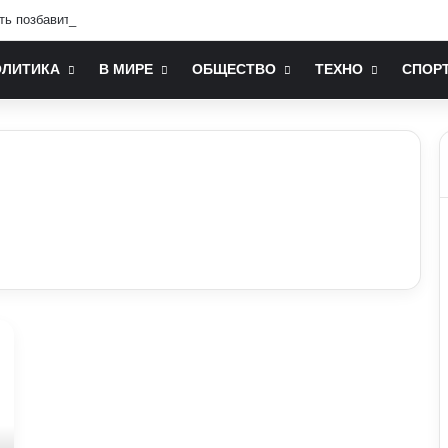
ть позбавити людину від стресу: пояснення експертів
ОЛИТИКА
В МИРЕ
ОБЩЕСТВО
ТЕХНО
СПОР