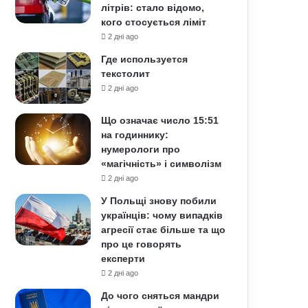
літрів: стало відомо,
кого стосується ліміт
2 дні ago
Где используется
текстолит
2 дні ago
Що означає число 15:51
на годиннику:
нумерологи про
«магічність» і символізм
2 дні ago
У Польщі знову побили
українців: чому випадків
агресії стає більше та що
про це говорять
експерти
2 дні ago
До чого сняться мандри