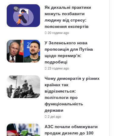
Як дихальні практики
можуть позбавити
людину від стресу:
пояснення експертів
20 години ago
У Зеленського нова
пропозиція для Путіна
щодо перемир’я:
подробиці
23 години ago
Чому демократія у різних
країнах так
відрізняється:
політологи про
функціональність
держави
2 дні ago
АЗС почали обмежувати
продаж дизелю до 100