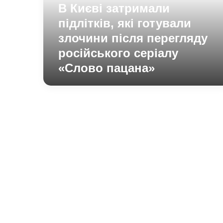
злочини
В Києві затримали
після
підлітків, які готували
перегляду
російського
злочини після перегляду
серіалу
російського серіалу
«Слово
«Слово пацана»
пацана»