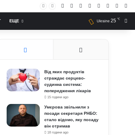
Facebook
X
YouTube
Instagram
RSS
Log In
Случай
Sid
℃
25
Иск
Т
ЕЩЕ
Ukraine
Від яких продуктів
страждає серцево-
судинна система:
попередження лікарів
15 години ago
Умєрова звільнили з
посади секретаря РНБО:
стало відомо, яку посаду
він отримав
18 години ago