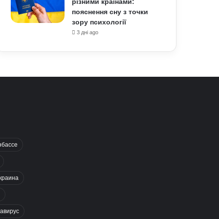
різними країнами:
пояснення сну з точки
зору психології
3 дні ago
нбассе
краина
авирус