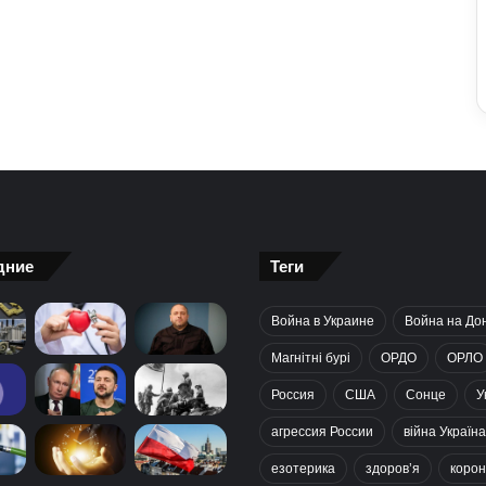
дние
Теги
Война в Украине
Война на До
Магнітні бурі
ОРДО
ОРЛО
Россия
США
Сонце
У
агрессия России
війна Україна
езотерика
здоров’я
корон