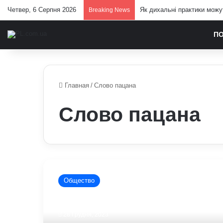
Четвер, 6 Серпня 2026
Як дихальні практики можу
Breaking News
П
Главная
/
Слово пацана
Слово пацана
В
Києві
Общество
затримали
підлітків,
які
28 Грудня, 2023
готували