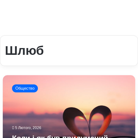
Шлюб
Коли
і
Общество
як
був
придуманий
офіційний
шлюб:
цікаві
5 Лютого, 2026
історичні
факти