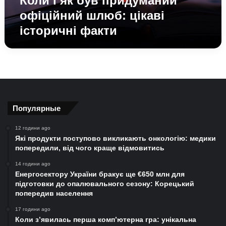
Коли і як був придуманий
офіційний шлюб: цікаві
історичні факти
Популярные
12 години ago
Які продукти поступово викликають онкологію: медики
попередили, від чого краще відмовитись
14 години ago
Енергосектору України бракує ще €650 млн для
підготовки до опалювального сезону: Корецький
попередив населення
17 години ago
Коли з’явилась перша комп’ютерна гра: унікальна