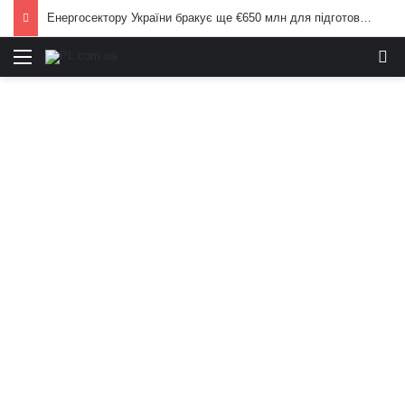
Енергосектору України бракує ще €650 млн для підготовки до опалювального сезону: Корецький попередив населення
Меню
И