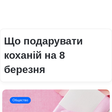
Що подарувати
коханій на 8
березня
Що
подарувати
Общество
коханій
на