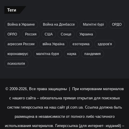
Теги
Война в Украине
Война на Донбассе
Магнітні бурі
ОРДО
ОРЛО
Россия
США
Сонце
Украина
агрессия России
війна Україна
езотерика
здоров’я
коронавирус
магнітна буря
наука
пандемия
психологія
© 2009-2026, Все права защищены | При копировании материалов
с нашего сайта – обязательна прямая открытая для поисковых
систем гиперссылка на наш сайт
pl.com.ua
. Ссылка должна быть
размещена в независимости от полного либо частичного
использования материалов. Гиперссылка (для интернет- изданий) –