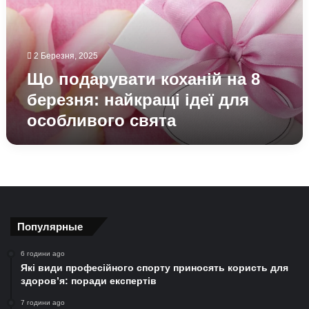
8
березня:
найкращі
ідеї
2 Березня, 2025
для
особливого
Що подарувати коханій на 8
свята
березня: найкращі ідеї для
особливого свята
Популярные
6 години ago
Які види професійного спорту приносять користь для
здоров’я: поради експертів
7 години ago