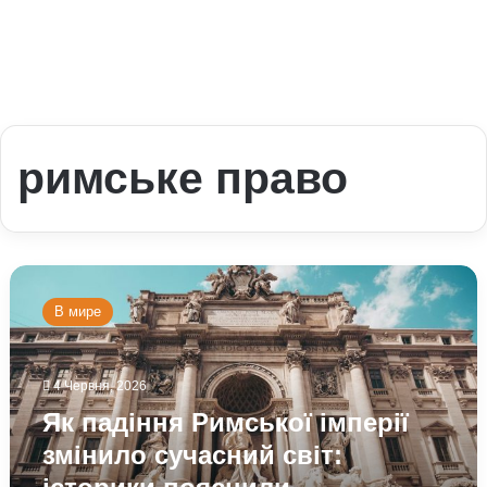
римське право
Як
падіння
В мире
Римської
імперії
змінило
4 Червня, 2026
сучасний
світ:
Як падіння Римської імперії
історики
змінило сучасний світ:
пояснили
несподівані