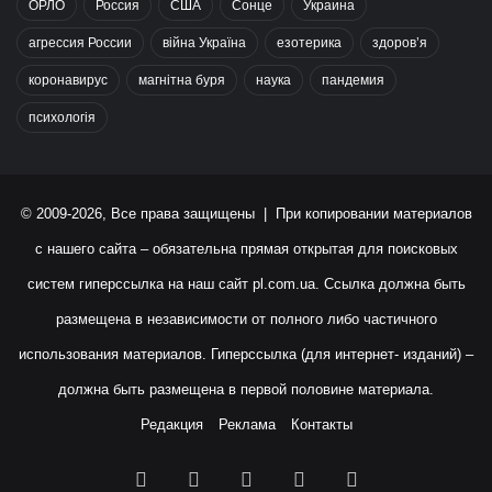
ОРЛО
Россия
США
Сонце
Украина
агрессия России
війна Україна
езотерика
здоров’я
коронавирус
магнітна буря
наука
пандемия
психологія
© 2009-2026, Все права защищены | При копировании материалов
с нашего сайта – обязательна прямая открытая для поисковых
систем гиперссылка на наш сайт
pl.com.ua
. Ссылка должна быть
размещена в независимости от полного либо частичного
использования материалов. Гиперссылка (для интернет- изданий) –
должна быть размещена в первой половине материала.
Редакция
Реклама
Контакты
Facebook
X
YouTube
Instagram
RSS