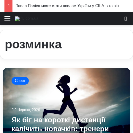
Павло Паліса може стати послом України у США: хто він та чим відомий
Меню
И
розминка
Як
біг
Спорт
на
короткі
дистанції
калічить
новачків:
9 Червня, 2026
тренери
Як біг на короткі дистанції
показали
реальні
калічить новачків: тренери