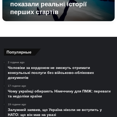
історії
показали реальні історії
перших
перших стартів
стартів
Популярные
2 години ago
Чоловіки за кордоном не зможуть отримати
консульські послуги без військово-облікових
документів
17 години ago
Чому українці обирають Німеччину для ПМЖ: переваги
та недоліки країни
19 години ago
Залужний заявив, що Україна ніколи не вступить у
НАТО: що він мав на увазі