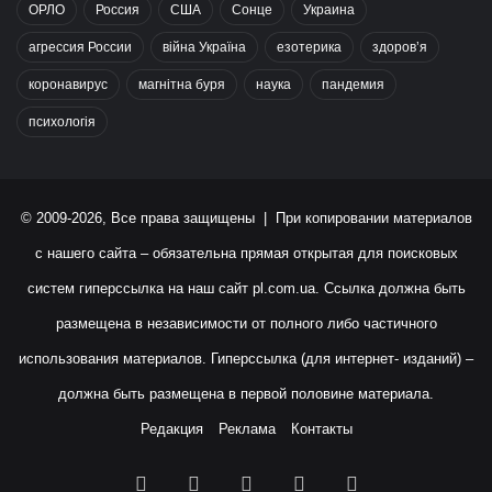
ОРЛО
Россия
США
Сонце
Украина
агрессия России
війна Україна
езотерика
здоров’я
коронавирус
магнітна буря
наука
пандемия
психологія
© 2009-2026, Все права защищены | При копировании материалов
с нашего сайта – обязательна прямая открытая для поисковых
систем гиперссылка на наш сайт
pl.com.ua
. Ссылка должна быть
размещена в независимости от полного либо частичного
использования материалов. Гиперссылка (для интернет- изданий) –
должна быть размещена в первой половине материала.
Редакция
Реклама
Контакты
Facebook
X
YouTube
Instagram
RSS