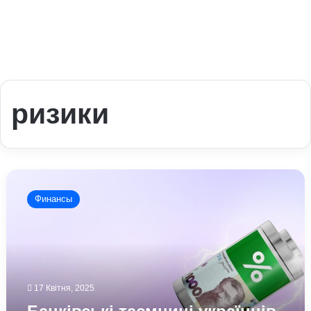
ризики
Банківські
таємниці
Финансы
українців
можуть
скоро
перевірятися
владою:
що
17 Квітня, 2025
трапилось