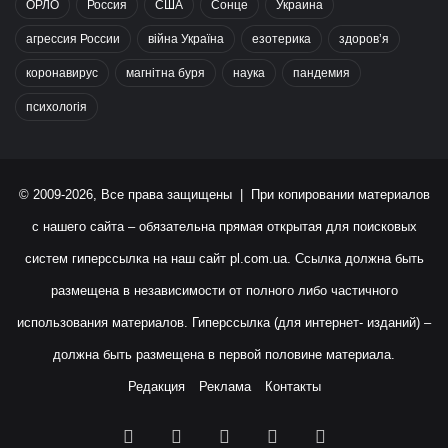
ОРЛО
Россия
США
Сонце
Украина
агрессия России
війна Україна
езотерика
здоров’я
коронавирус
магнітна буря
наука
пандемия
психологія
© 2009-2026, Все права защищены | При копировании материалов
с нашего сайта – обязательна прямая открытая для поисковых
систем гиперссылка на наш сайт
pl.com.ua
. Ссылка должна быть
размещена в независимости от полного либо частичного
использования материалов. Гиперссылка (для интернет- изданий) –
должна быть размещена в первой половине материала.
Редакция
Реклама
Контакты
Facebook
X
YouTube
Instagram
RSS