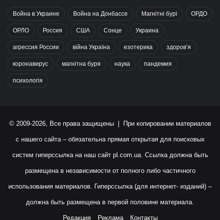
Война в Украине
Война на Донбассе
Магнітні бурі
ОРДО
ОРЛО
Россия
США
Сонце
Украина
агрессия России
війна Україна
езотерика
здоров’я
коронавирус
магнітна буря
наука
пандемия
психологія
© 2009-2026, Все права защищены | При копировании материалов
с нашего сайта – обязательна прямая открытая для поисковых
систем гиперссылка на наш сайт
pl.com.ua
. Ссылка должна быть
размещена в независимости от полного либо частичного
использования материалов. Гиперссылка (для интернет- изданий) –
должна быть размещена в первой половине материала.
Редакция
Реклама
Контакты