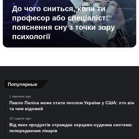
спеціаліст:
До чого сниться, коли ти
пояснення
сну
професор або спеціаліст:
з
пояснення сну з точки зору
точки
психології
зору
психології
Популярные
1 хвилина ago
Павло Паліса може стати послом України у США: хто він
та чим відомий
16 години ago
Від яких продуктів страждає серцево-судинна система:
попередження лікарів