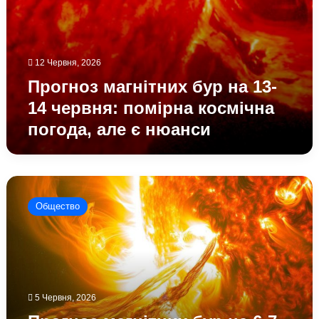
є
нюанси
12 Червня, 2026
Прогноз магнітних бур на 13-
14 червня: помірна космічна
погода, але є нюанси
Прогноз
магнітних
Общество
бур
на
6-
7
червня
2026
5 Червня, 2026
року:
як