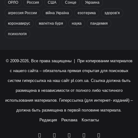
ОРЛО
Россия
США
Сонце
Украина
агрессия России
війна Україна
езотерика
здоров’я
коронавирус
магнітна буря
наука
пандемия
психологія
© 2009-2026, Все права защищены | При копировании материалов
с нашего сайта – обязательна прямая открытая для поисковых
систем гиперссылка на наш сайт
pl.com.ua
. Ссылка должна быть
размещена в независимости от полного либо частичного
использования материалов. Гиперссылка (для интернет- изданий) –
должна быть размещена в первой половине материала.
Редакция
Реклама
Контакты
Facebook
X
YouTube
Instagram
RSS