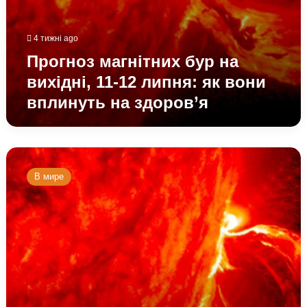
4 тижні ago
Прогноз магнітних бур на
вихідні, 11-12 липня: як вони
вплинуть на здоров’я
Прогноз
магнітних
В мире
бур
на
13-
14
червня:
помірна
космічна
погода,
але