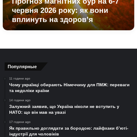
Прогноз магнітних бур на 6-7
вони
червня 2026 року: як вони
вплинуть
вплинуть на здоров’я
на
здоров’я
Популярные
11 години ago
Чому українці обирають Німеччину для ПМЖ: переваги
та недоліки країни
14 години ago
Залужний заявив, що Україна ніколи не вступить у
НАТО: що він мав на увазі
17 години ago
Як правильно доглядати за бородою: лайфхаки б’юті-
індустрії для чоловіків