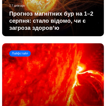
стало
7 днів ago
відомо,
чи
Прогноз магнітних бур на 1–2
є
серпня: стало відомо, чи є
загроза
загроза здоров’ю
здоров’ю
Прогноз
магнітних
Лайфстайл
бур
на
вихідні,
11-
12
липня:
як
вони
вплинуть
на
здоров’я