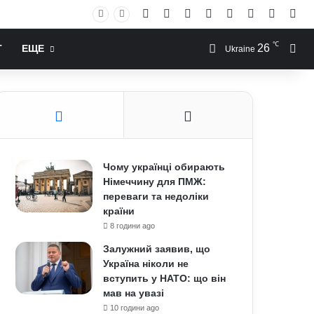
Facebook
X
YouTube
Instagram
RSS
Log In
Случай
Sid
℃
26
Иск
Т
ЕЩЕ
Ukraine
Чому українці обирають
Німеччину для ПМЖ:
переваги та недоліки
країни
8 години ago
Залужний заявив, що
Україна ніколи не
вступить у НАТО: що він
мав на увазі
10 години ago