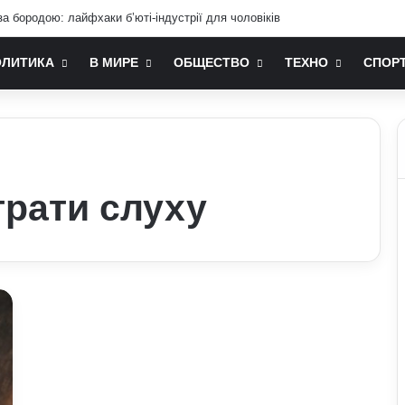
а бородою: лайфхаки б’юті-індустрії для чоловіків
ОЛИТИКА
В МИРЕ
ОБЩЕСТВО
ТЕХНО
СПОР
трати слуху