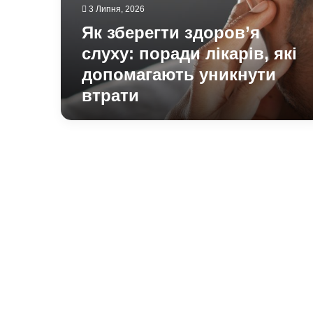
які
3 Липня, 2026
допомагають
Як зберегти здоров’я
уникнути
втрати
слуху: поради лікарів, які
допомагають уникнути
втрати