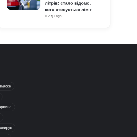
літрів: стало відомо,
кого стосується ліміт
2 дні ago
нбассе
краина
авирус