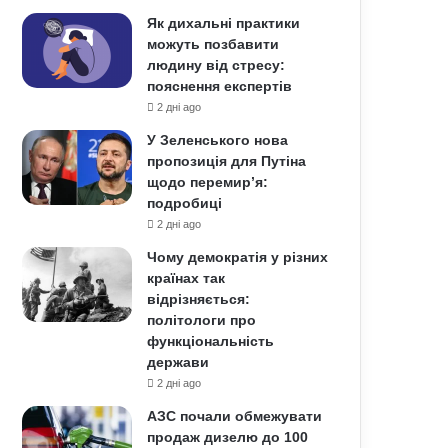
Як дихальні практики
можуть позбавити
людину від стресу:
пояснення експертів
2 дні ago
У Зеленського нова
пропозиція для Путіна
щодо перемир’я:
подробиці
2 дні ago
Чому демократія у різних
країнах так
відрізняється:
політологи про
функціональність
держави
2 дні ago
АЗС почали обмежувати
продаж дизелю до 100