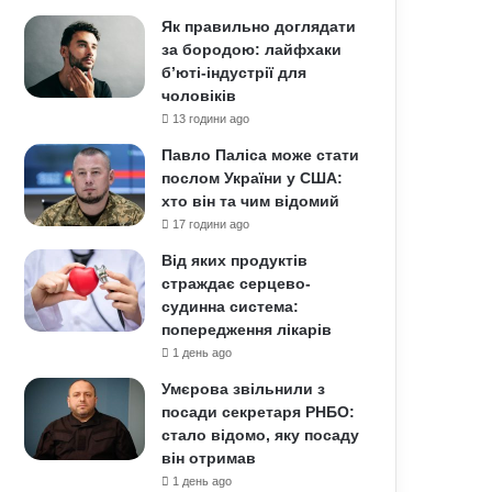
Як правильно доглядати
за бородою: лайфхаки
б’юті-індустрії для
чоловіків
13 години ago
Павло Паліса може стати
послом України у США:
хто він та чим відомий
17 години ago
Від яких продуктів
страждає серцево-
судинна система:
попередження лікарів
1 день ago
Умєрова звільнили з
посади секретаря РНБО:
стало відомо, яку посаду
він отримав
1 день ago