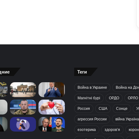
дние
Теги
Война в Украине
Война на До
Магнітні бурі
ОРДО
ОРЛО
Россия
США
Сонце
У
агрессия России
війна Україна
езотерика
здоров’я
корон