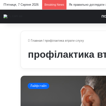
П’ятниця, 7 Серпня 2026
Як правильно доглядати з
Breaking News
П
Главная
/
профілактика втрати слуху
профілактика в
Як
зберегти
Лайфстайл
здоров’я
слуху:
поради
лікарів,