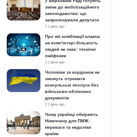
У Верховній Раді готують
зміни до мобілізаційного
законодавства: що
запропонували депутати
1 день ago
Про які комбінації клавіш
на комп’ютері більшість
людей не знає: технічні
лайфхаки
1 день ago
Чоловіки за кордоном не
зможуть отримати
консульські послуги без
військово-облікових
документів
1 день ago
Чому українці обирають
Німеччину для ПМЖ:
переваги та недоліки
країни