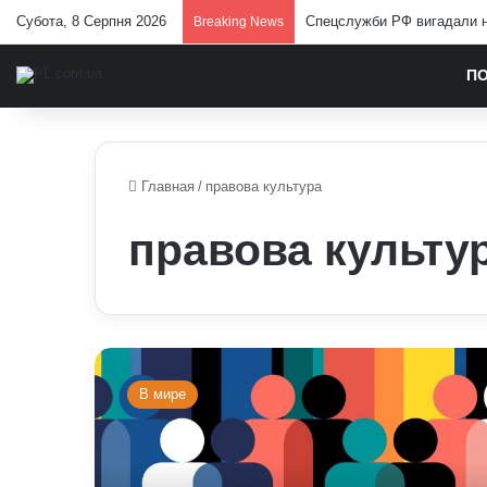
Субота, 8 Серпня 2026
Спецслужби РФ вигадали но
Breaking News
П
Главная
/
правова культура
правова культу
Як
закони
В мире
формують
наше
мислення:
юристи