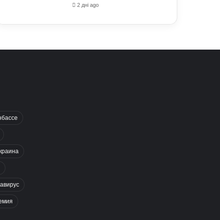
2 дні ago
нбассе
краина
авирус
емия