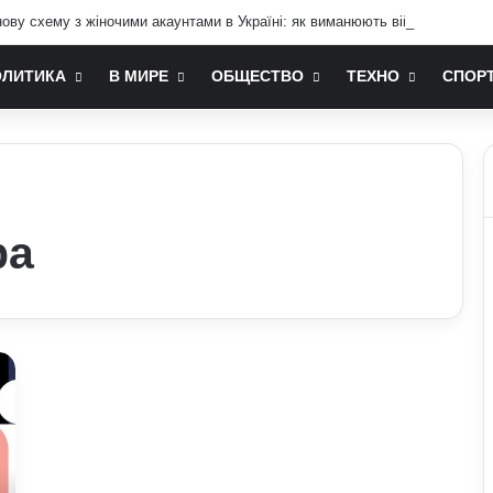
ву схему з жіночими акаунтами в Україні: як виманюють військових
ОЛИТИКА
В МИРЕ
ОБЩЕСТВО
ТЕХНО
СПОР
ра