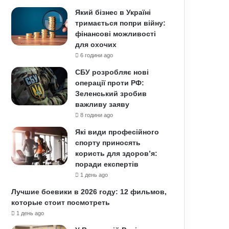
Який бізнес в Україні
тримається попри війну:
фінансові можливості
для охочих
6 години ago
СБУ розробляє нові
операції проти РФ:
Зеленський зробив
важливу заяву
8 години ago
Які види професійного
спорту приносять
користь для здоров’я:
поради експертів
1 день ago
Лучшие боевики в 2026 году: 12 фильмов,
которые стоит посмотреть
1 день ago