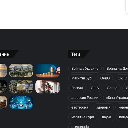
дние
Теги
Война в Украине
Война на До
Магнітні бурі
ОРДО
ОРЛО
Россия
США
Сонце
У
агрессия России
війна Україна
езотерика
здоров’я
корон
магнітна буря
наука
панд
психологія