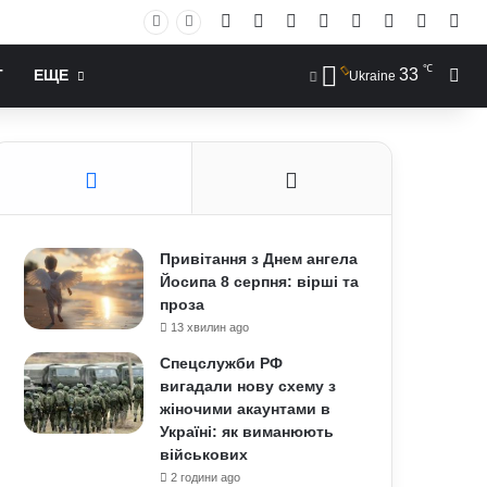
Facebook
X
YouTube
Instagram
RSS
Log In
Случай
Sid
℃
33
Иск
Т
ЕЩЕ
Ukraine
Привітання з Днем ангела
Йосипа 8 серпня: вірші та
проза
13 хвилин ago
Спецслужби РФ
вигадали нову схему з
жіночими акаунтами в
Україні: як виманюють
військових
2 години ago