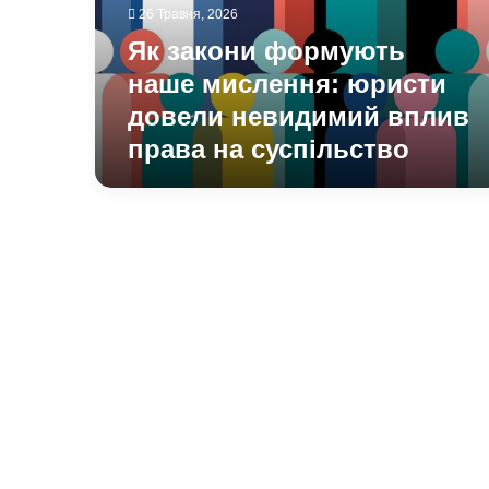
довели
26 Травня, 2026
невидимий
Як закони формують
вплив
права
наше мислення: юристи
на
довели невидимий вплив
суспільство
права на суспільство