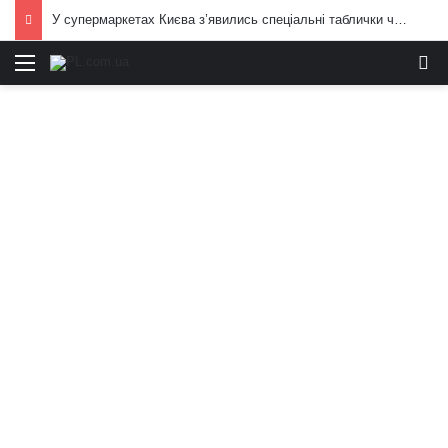
У супермаркетах Києва з’явились спеціальні таблички через обстріли РФ: подробиці і кадри
Меню
И