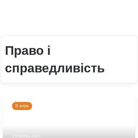
Право і
справедливість
Як
пройшов
В мире
перший
тур
місцевих
виборів
у
9 Квітня, 2024