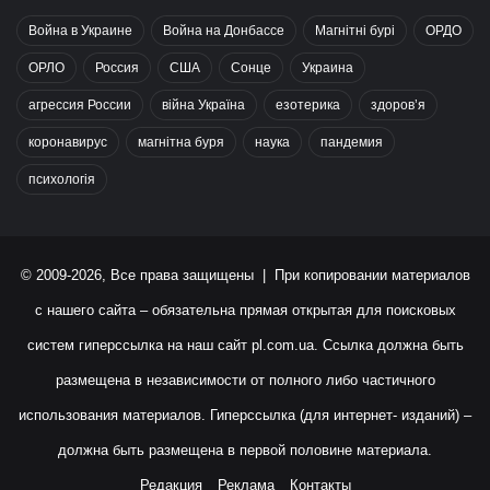
Война в Украине
Война на Донбассе
Магнітні бурі
ОРДО
ОРЛО
Россия
США
Сонце
Украина
агрессия России
війна Україна
езотерика
здоров’я
коронавирус
магнітна буря
наука
пандемия
психологія
© 2009-2026, Все права защищены | При копировании материалов
с нашего сайта – обязательна прямая открытая для поисковых
систем гиперссылка на наш сайт
pl.com.ua
. Ссылка должна быть
размещена в независимости от полного либо частичного
использования материалов. Гиперссылка (для интернет- изданий) –
должна быть размещена в первой половине материала.
Редакция
Реклама
Контакты