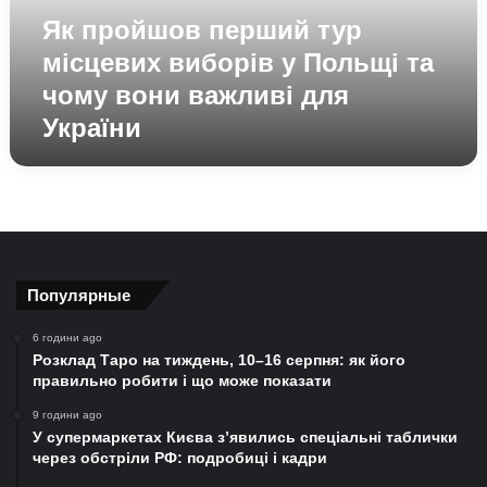
Польщі
Як пройшов перший тур
та
чому
місцевих виборів у Польщі та
вони
чому вони важливі для
важливі
України
для
України
Популярные
6 години ago
Розклад Таро на тиждень, 10–16 серпня: як його
правильно робити і що може показати
9 години ago
У супермаркетах Києва з’явились спеціальні таблички
через обстріли РФ: подробиці і кадри