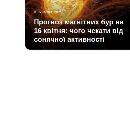
чого
чекати
15 Квітня, 2025
від
сонячної
Прогноз магнітних бур на
активності
16 квітня: чого чекати від
сонячної активності