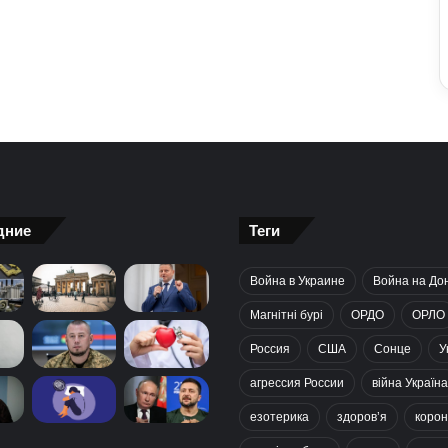
дние
Теги
Война в Украине
Война на До
Магнітні бурі
ОРДО
ОРЛО
Россия
США
Сонце
У
агрессия России
війна Україна
езотерика
здоров’я
корон