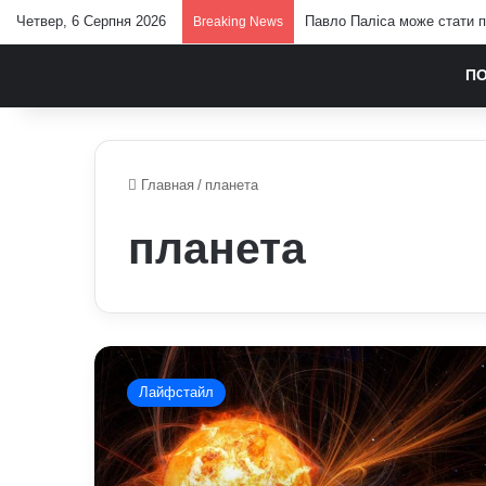
Четвер, 6 Серпня 2026
Павло Паліса може стати п
Breaking News
П
Главная
/
планета
планета
Прогноз
магнітних
Лайфстайл
бур
на
16
квітня: