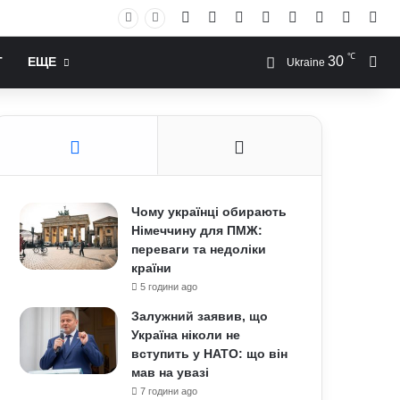
Facebook
X
YouTube
Instagram
RSS
Log In
Случай
Sid
℃
30
Иск
Т
ЕЩЕ
Ukraine
Чому українці обирають
Німеччину для ПМЖ:
переваги та недоліки
країни
5 години ago
Залужний заявив, що
Україна ніколи не
вступить у НАТО: що він
мав на увазі
7 години ago