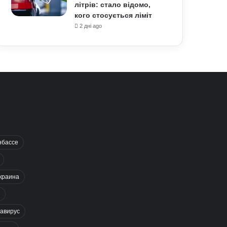
літрів: стало відомо,
кого стосується ліміт
2 дні ago
нбассе
краина
авирус