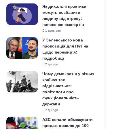
Як дихальні практики
можуть позбавити
людину від стресу:
пояснення експертів
1 день ago
У Зеленського нова
пропозиція для Путіна
щодо перемир’я:
подробиці
2 дні ago
Чому демократія у різних
країнах так
відрізняється:
політологи про
функціональність
держави
2 дні ago
АЗС почали обмежувати
продаж дизелю до 100