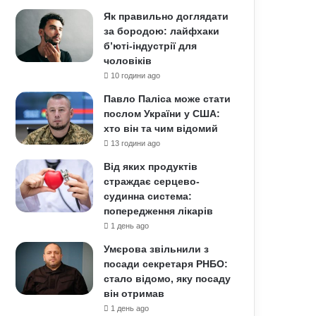
Як правильно доглядати
за бородою: лайфхаки
б’юті-індустрії для
чоловіків
10 години ago
Павло Паліса може стати
послом України у США:
хто він та чим відомий
13 години ago
Від яких продуктів
страждає серцево-
судинна система:
попередження лікарів
1 день ago
Умєрова звільнили з
посади секретаря РНБО:
стало відомо, яку посаду
він отримав
1 день ago