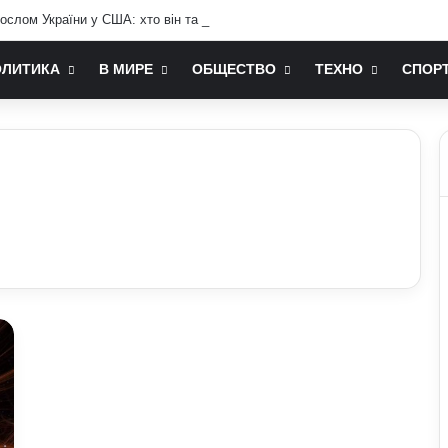
ослом України у США: хто він та чим відомий
ОЛИТИКА
В МИРЕ
ОБЩЕСТВО
ТЕХНО
СПОР