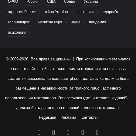
ОРЛО
Россия
США
Сонце
Украина
агрессия России
війна Україна
езотерика
здоров’я
коронавирус
магнітна буря
наука
пандемия
психологія
© 2009-2026, Все права защищены | При копировании материалов
с нашего сайта – обязательна прямая открытая для поисковых
систем гиперссылка на наш сайт
pl.com.ua
. Ссылка должна быть
размещена в независимости от полного либо частичного
использования материалов. Гиперссылка (для интернет- изданий) –
должна быть размещена в первой половине материала.
Редакция
Реклама
Контакты
Facebook
X
YouTube
Instagram
RSS