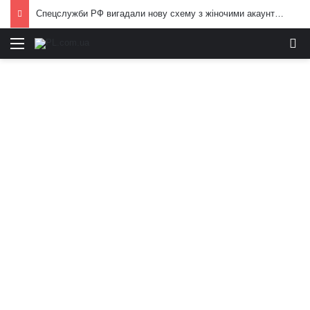
Спецслужби РФ вигадали нову схему з жіночими акаунтами в Україні: як виманюють військових
Меню
И