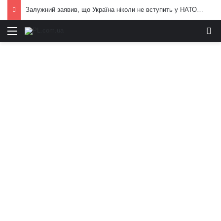
Залужний заявив, що Україна ніколи не вступить у НАТО: що він мав на увазі
Меню
И