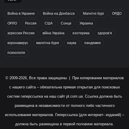
Война в Украине
Война на Донбассе
Магнітні бурі
ОРДО
ОРЛО
Россия
США
Сонце
Украина
агрессия России
війна Україна
езотерика
здоров’я
коронавирус
магнітна буря
наука
пандемия
психологія
© 2009-2026, Все права защищены | При копировании материалов
с нашего сайта – обязательна прямая открытая для поисковых
систем гиперссылка на наш сайт
pl.com.ua
. Ссылка должна быть
размещена в независимости от полного либо частичного
использования материалов. Гиперссылка (для интернет- изданий) –
должна быть размещена в первой половине материала.