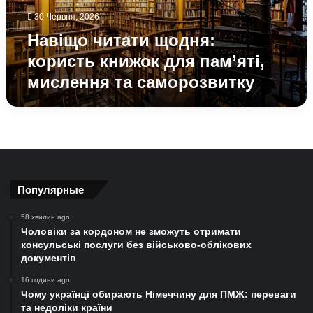
мислення
30 Червня, 2026
та
саморозвитку
Навіщо читати щодня:
користь книжок для пам’яті,
мислення та саморозвитку
Популярные
58 хвилин ago
Чоловіки за кордоном не зможуть отримати
консульські послуги без військово-облікових
документів
16 години ago
Чому українці обирають Німеччину для ПМЖ: переваги
та недоліки країни