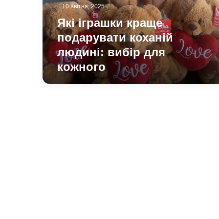
вибір
10 Квітня, 2025
для
Які іграшки краще
кожного
подарувати коханій
людині: вибір для
кожного