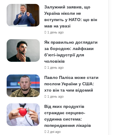
Залужний заявив, що
Україна ніколи не
вступить у НАТО: що він
мав на увазі
1 день ago
Як правильно доглядати
за бородою: лайфхаки
б’юті-індустрії для
чоловіків
1 день ago
Павло Паліса може стати
послом України у США:
хто він та чим відомий
1 день ago
Від яких продуктів
страждає серцево-
судинна система:
попередження лікарів
2 дні ago