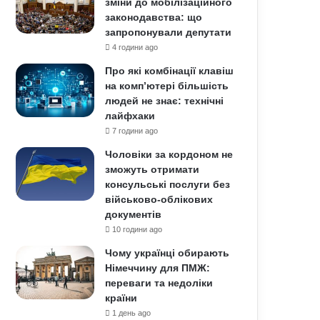
зміни до мобілізаційного
законодавства: що
запропонували депутати
4 години ago
Про які комбінації клавіш
на комп’ютері більшість
людей не знає: технічні
лайфхаки
7 години ago
Чоловіки за кордоном не
зможуть отримати
консульські послуги без
військово-облікових
документів
10 години ago
Чому українці обирають
Німеччину для ПМЖ:
переваги та недоліки
країни
1 день ago