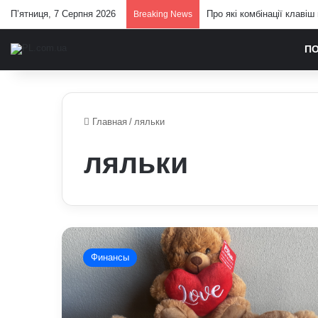
П’ятниця, 7 Серпня 2026
Про які комбінації клавіш
Breaking News
П
Главная
/
ляльки
ляльки
Які
іграшки
Финансы
краще
подарувати
коханій
людині: