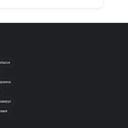
нбассе
краина
авирус
емия