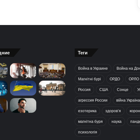
дние
Теги
Война в Украине
Война на До
Магнітні бурі
ОРДО
ОРЛО
Россия
США
Сонце
У
агрессия России
війна Україна
езотерика
здоров’я
корон
магнітна буря
наука
панд
психологія