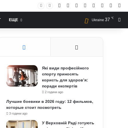
Facebook
X
YouTube
Instagram
RSS
Log In
Случай
Sid
℃
37
Иск
Т
ЕЩЕ
Ukraine
Які види професійного
спорту приносять
користь для здоров’я:
поради експертів
2 години ago
Лучшие боевики в 2026 году: 12 фильмов,
которые стоит посмотреть
3 години ago
У Верховній Раді готують