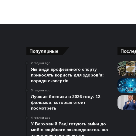
Популярные
После
2 години ago
Які види професійного спорту
приносять користь для здоров’я:
поради експертів
3 години ago
Лучшие боевики в 2026 году: 12
фильмов, которые стоит
посмотреть
4 години ago
У Верховній Раді готують зміни до
мобілізаційного законодавства: що
запропонували депутати