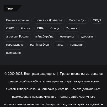
Теги
Война в Украине
Война на Донбассе
Магнітні бурі
ОРДО
ОРЛО
Россия
США
Сонце
Украина
агрессия России
війна Україна
езотерика
здоров’я
коронавирус
магнітна буря
наука
пандемия
психологія
© 2009-2026, Все права защищены | При копировании материалов
с нашего сайта – обязательна прямая открытая для поисковых
систем гиперссылка на наш сайт
pl.com.ua
. Ссылка должна быть
размещена в независимости от полного либо частичного
использования материалов. Гиперссылка (для интернет- изданий) –