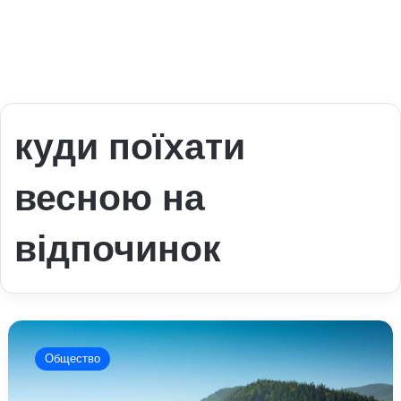
куди поїхати
весною на
відпочинок
Весняний
відпочинок
Общество
в
Україні: