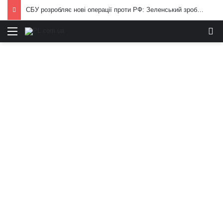
СБУ розробляє нові операції проти РФ: Зеленський зробив важливу заяву
Меню
И