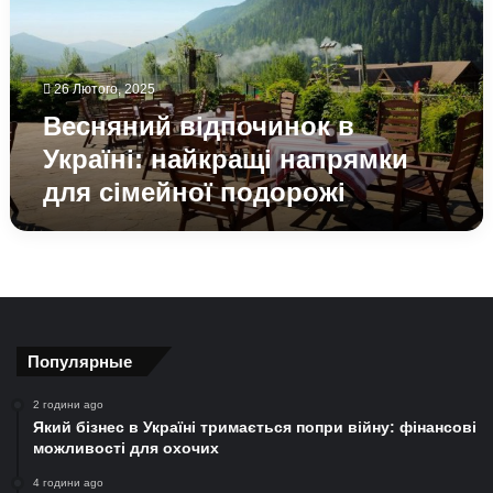
найкращі
напрямки
для
сімейної
26 Лютого, 2025
подорожі
Весняний відпочинок в
Україні: найкращі напрямки
для сімейної подорожі
Популярные
2 години ago
Який бізнес в Україні тримається попри війну: фінансові
можливості для охочих
4 години ago